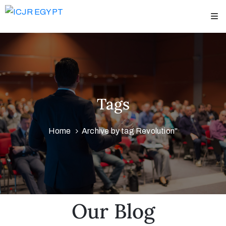
Home
bout
US
Tags
peakers
&
Home
Archive by tag Revolution"
hairmen
cientific
rogram
adaver
Our Blog
ourses