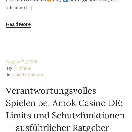
Future Possibilities
Play
Strategic gameplay and
addictive […]
Read More
August 8, 2026
By
Elomda
In
Uncategorized
Verantwortungsvolles
Spielen bei Amok Casino DE:
Limits und Schutzfunktionen
— ausführlicher Ratgeber