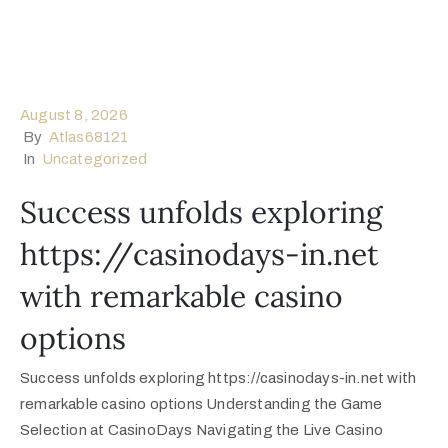
August 8, 2026
By
Atlas68121
In
Uncategorized
Success unfolds exploring
https://casinodays-in.net
with remarkable casino
options
Success unfolds exploring https://casinodays-in.net with
remarkable casino options Understanding the Game
Selection at CasinoDays Navigating the Live Casino