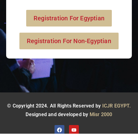
Registration For Egyptian
Registration For Non-Egyptian
© Copyright 2024. All Rights Reserved by
ICJR EGYPT.
Designed and developed by
Misr 2000