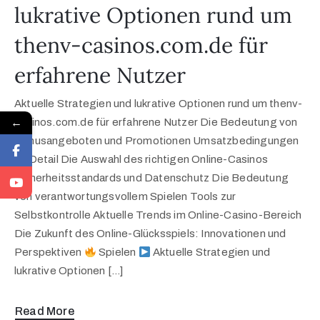
lukrative Optionen rund um
thenv-casinos.com.de für
erfahrene Nutzer
Aktuelle Strategien und lukrative Optionen rund um thenv-
←
casinos.com.de für erfahrene Nutzer Die Bedeutung von
Bonusangeboten und Promotionen Umsatzbedingungen
im Detail Die Auswahl des richtigen Online-Casinos
Sicherheitsstandards und Datenschutz Die Bedeutung
von verantwortungsvollem Spielen Tools zur
Selbstkontrolle Aktuelle Trends im Online-Casino-Bereich
Die Zukunft des Online-Glücksspiels: Innovationen und
Perspektiven
Spielen
Aktuelle Strategien und
lukrative Optionen […]
Read More