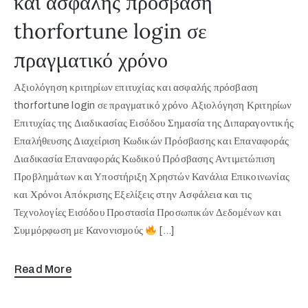
και ασφαλής πρόσβαση
thorfortune login σε
πραγματικό χρόνο
Αξιολόγηση κριτηρίων επιτυχίας και ασφαλής πρόσβαση
thorfortune login σε πραγματικό χρόνο Αξιολόγηση Κριτηρίων
Επιτυχίας της Διαδικασίας Εισόδου Σημασία της Διπαραγοντικής
Επαλήθευσης Διαχείριση Κωδικών Πρόσβασης και Επαναφοράς
Διαδικασία Επαναφοράς Κωδικού Πρόσβασης Αντιμετώπιση
Προβλημάτων και Υποστήριξη Χρηστών Κανάλια Επικοινωνίας
και Χρόνοι Απόκρισης Εξελίξεις στην Ασφάλεια και τις
Τεχνολογίες Εισόδου Προστασία Προσωπικών Δεδομένων και
Συμμόρφωση με Κανονισμούς
[…]
Read More