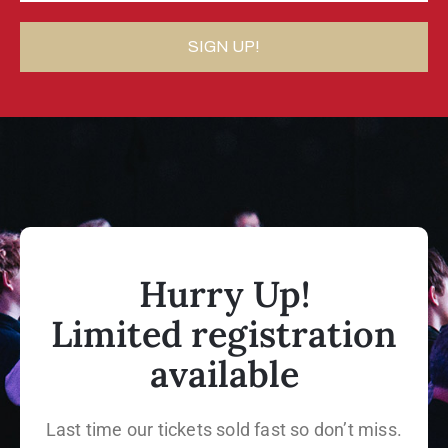
Hurry Up!
Limited registration
available
Last time our tickets sold fast so don’t miss.