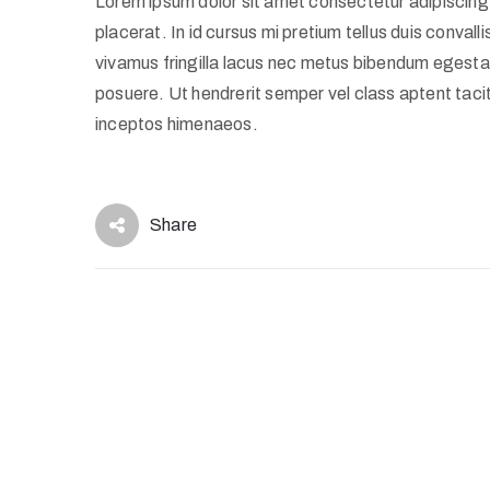
Lorem ipsum dolor sit amet consectetur adipiscing 
placerat. In id cursus mi pretium tellus duis conva
vivamus fringilla lacus nec metus bibendum egestas
posuere. Ut hendrerit semper vel class aptent tacit
inceptos himenaeos.
Share