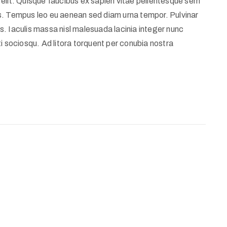
elit. Quisque faucibus ex sapien vitae pellentesque sem
llis. Tempus leo eu aenean sed diam urna tempor. Pulvinar
. Iaculis massa nisl malesuada lacinia integer nunc
i sociosqu. Ad litora torquent per conubia nostra