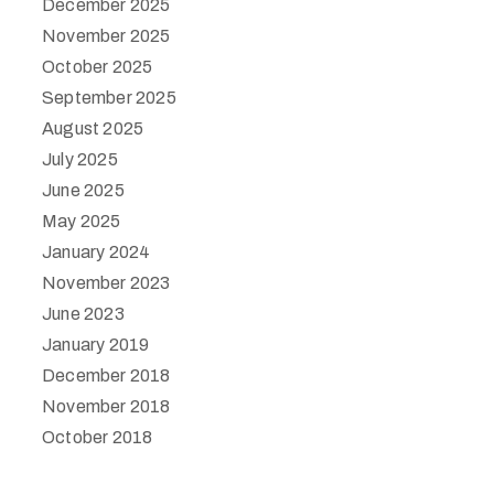
December 2025
November 2025
October 2025
September 2025
August 2025
July 2025
June 2025
May 2025
January 2024
November 2023
June 2023
January 2019
December 2018
November 2018
October 2018