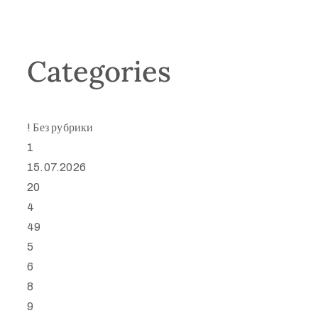
Categories
! Без рубрики
1
15.07.2026
20
4
49
5
6
8
9