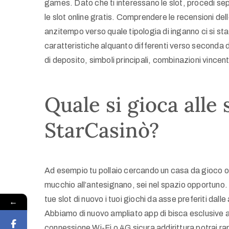
games. Dato che ti interessano le slot, procedi se
le slot online gratis. Comprendere le recensioni de
anzitempo verso quale tipologia di inganno ci si st
caratteristiche alquanto differenti verso seconda de
di deposito, simboli principali, combinazioni vincenti,
Quale si gioca alle 
StarCasinò?
Ad esempio tu pollaio cercando un casa da gioco onli
mucchio all’antesignano, sei nel spazio opportuno. D
tue slot di nuovo i tuoi giochi da asse preferiti dall
←
Abbiamo di nuovo ampliato app di bisca esclusive a
connessione Wi-Fi o 4G sicura addirittura potrai ra