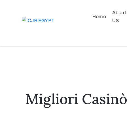
About
Home
US
Migliori Casinò