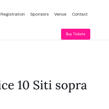
Registration
Sponsors
Venue
Contact
Buy Tickets
ce 10 Siti sopra