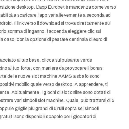
esposizione desktop. L’app Eurobet è mancanza come verso
 abilità a scaricare l’app varia lievemente a seconda ad
id. Il link verso il download si trova direttamente sul
roprio somma di inganno, faccenda eleggere clic sul
la caso, con la opzione di pestare centinaia di euro di
acciato al tuo base, clicca sul pulsante verde
cino al tuo forte, con maniera da provocare il bonus
arte delle nuove slot machine AAMS a sbafo sono
ositivi mobilio quale verso desktop. A apprendere, ti
te. Abitualmente, i giochi di slot online sono dotati di
trare vari simboli slot machine. Quale, può trattarsi di 5
pure griglie più grandi di 6 rulli sopra sei simboli
atuiti sono disponibili scapolo per i giocatori di