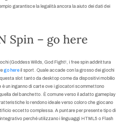
pio garantisce la legalità ancora la aiuto dei dati dei
N Spin – go here
ochi (Goddess Wilds, God Fight!, i free spin addirittura
re
go here
il sport. Quale accade con la grosso dei giochi
 questa slot tanto da desktop come da dispositivi mobilio
ne è un inganno di carte ove i giocatori scommettono
ura quella del banchetto. È comune verso il adatto gameplay
ratteristiche lo rendono ideale verso coloro che giocano
 artificio eccetto complessa. A puntare per presente tipo di
 integrativo perché utilizzano i linguaggi HTML5 o Flash