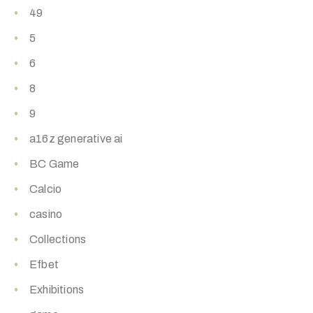
49
5
6
8
9
a16z generative ai
BC Game
Calcio
casino
Collections
Efbet
Exhibitions