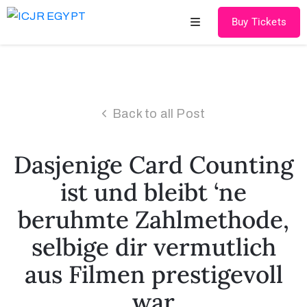
Buy Tickets
Home
About
Back to all Post
US
Speakers
Dasjenige Card Counting
&
ist und bleibt ‘ne
Chairmen
beruhmte Zahlmethode,
Scientific
selbige dir vermutlich
Program
aus Filmen prestigevoll
Cadaver
Courses
war