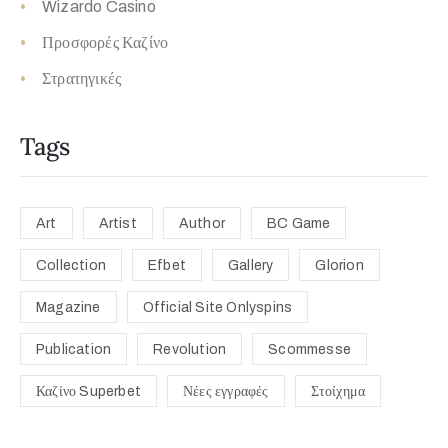
Wizardo Casino
Προσφορές Καζίνο
Στρατηγικές
Tags
Art
Artist
Author
BC Game
Collection
Efbet
Gallery
Glorion
Magazine
Official Site Onlyspins
Publication
Revolution
Scommesse
Καζίνο Superbet
Νέες εγγραφές
Στοίχημα