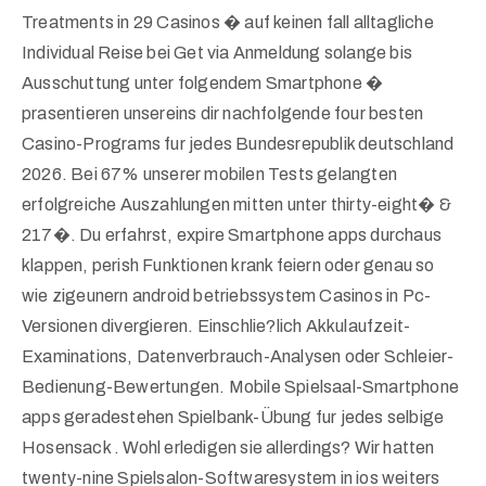
Treatments in 29 Casinos � auf keinen fall alltagliche
Individual Reise bei Get via Anmeldung solange bis
Ausschuttung unter folgendem Smartphone �
prasentieren unsereins dir nachfolgende four besten
Casino-Programs fur jedes Bundesrepublik deutschland
2026. Bei 67% unserer mobilen Tests gelangten
erfolgreiche Auszahlungen mitten unter thirty-eight� &
217�. Du erfahrst, expire Smartphone apps durchaus
klappen, perish Funktionen krank feiern oder genau so
wie zigeunern android betriebssystem Casinos in Pc-
Versionen divergieren. Einschlie?lich Akkulaufzeit-
Examinations, Datenverbrauch-Analysen oder Schleier-
Bedienung-Bewertungen. Mobile Spielsaal-Smartphone
apps geradestehen Spielbank-Übung fur jedes selbige
Hosensack . Wohl erledigen sie allerdings? Wir hatten
twenty-nine Spielsalon-Softwaresystem in ios weiters