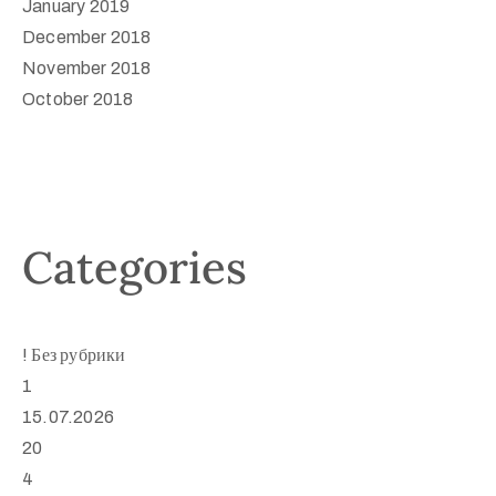
January 2019
December 2018
November 2018
October 2018
Categories
! Без рубрики
1
15.07.2026
20
4