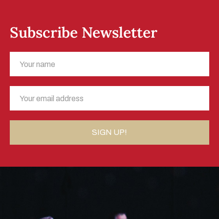
Subscribe Newsletter