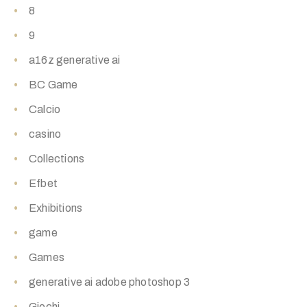
8
9
a16z generative ai
BC Game
Calcio
casino
Collections
Efbet
Exhibitions
game
Games
generative ai adobe photoshop 3
Giochi