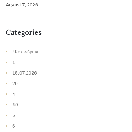
August 7, 2026
Categories
! Без рубрики
1
15.07.2026
20
4
49
5
6