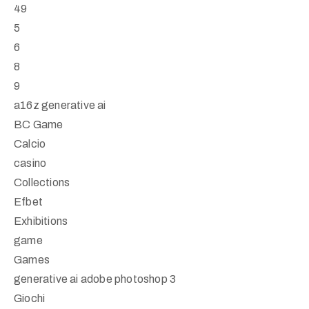
49
5
6
8
9
a16z generative ai
BC Game
Calcio
casino
Collections
Efbet
Exhibitions
game
Games
generative ai adobe photoshop 3
Giochi