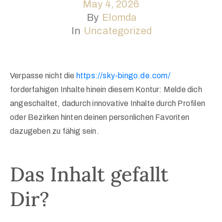
May 4, 2026
Registration
By
Elomda
In
Uncategorized
Sponsors
Venue
Verpasse nicht die
https://sky-bingo.de.com/
Contact
forderfahigen Inhalte hinein diesem Kontur: Melde dich
angeschaltet, dadurch innovative Inhalte durch Profilen
oder Bezirken hinten deinen personlichen Favoriten
dazugeben zu fähig sein.
Das Inhalt gefallt
Dir?