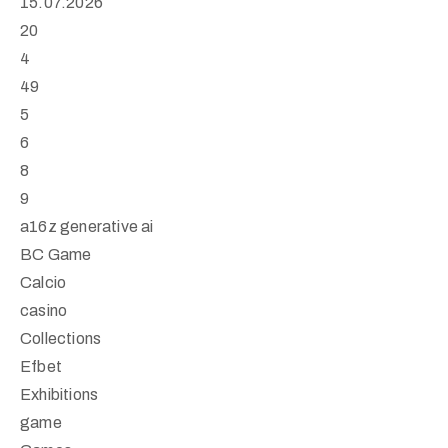
15.07.2026
20
4
49
5
6
8
9
a16z generative ai
BC Game
Calcio
casino
Collections
Efbet
Exhibitions
game