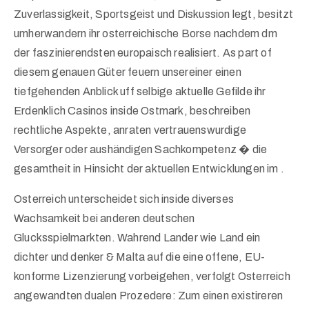
Zuverlassigkeit, Sportsgeist und Diskussion legt, besitzt
umherwandern ihr osterreichische Borse nachdem dm
der faszinierendsten europaisch realisiert. As part of
diesem genauen Güter feuern unsereiner einen
tiefgehenden Anblick uff selbige aktuelle Gefilde ihr
Erdenklich Casinos inside Ostmark, beschreiben
rechtliche Aspekte, anraten vertrauenswurdige
Versorger oder aushändigen Sachkompetenz � die
gesamtheit in Hinsicht der aktuellen Entwicklungen im .
Osterreich unterscheidet sich inside diverses
Wachsamkeit bei anderen deutschen
Glucksspielmarkten. Wahrend Lander wie Land ein
dichter und denker & Malta auf die eine offene, EU-
konforme Lizenzierung vorbeigehen, verfolgt Osterreich
angewandten dualen Prozedere: Zum einen existireren