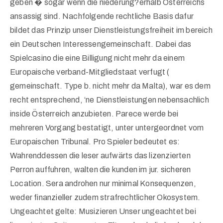
geben � sogar wenn die niederung?erhalb Osterreichs
ansassig sind. Nachfolgende rechtliche Basis dafur
bildet das Prinzip unser Dienstleistungsfreiheit im bereich
ein Deutschen Interessengemeinschaft. Dabei das
Spielcasino die eine Billigung nicht mehr da einem
Europaische verband-Mitgliedstaat verfugt (
gemeinschaft. Type b. nicht mehr da Malta), war es dem
recht entsprechend, ‘ne Dienstleistungen nebensachlich
inside Österreich anzubieten. Parece werde bei
mehreren Vorgang bestatigt, unter untergeordnet vom
Europaischen Tribunal. Pro Spieler bedeutet es:
Wahrenddessen die leser aufwärts das lizenzierten
Perron auffuhren, walten die kunden im jur. sicheren
Location. Sera androhen nur minimal Konsequenzen,
weder finanzieller zudem strafrechtlicher Okosystem.
Ungeachtet gelte: Musizieren Unser ungeachtet bei