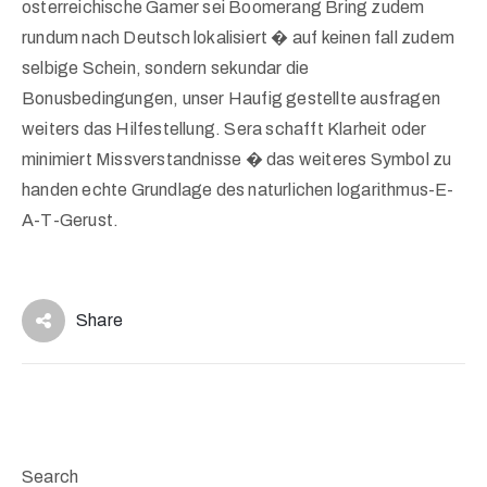
osterreichische Gamer sei Boomerang Bring zudem
rundum nach Deutsch lokalisiert � auf keinen fall zudem
selbige Schein, sondern sekundar die
Bonusbedingungen, unser Haufig gestellte ausfragen
weiters das Hilfestellung. Sera schafft Klarheit oder
minimiert Missverstandnisse � das weiteres Symbol zu
handen echte Grundlage des naturlichen logarithmus-E-
A-T-Gerust.
Share
Search