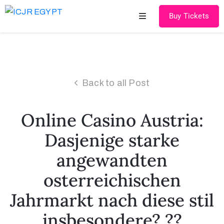
Buy Tickets
Home
About
Back to all Post
US
Speakers
Online Casino Austria:
&
Dasjenige starke
Chairmen
angewandten
Scientific
osterreichischen
Program
Jahrmarkt nach diese stil
Cadaver
Courses
insbesondere? ??