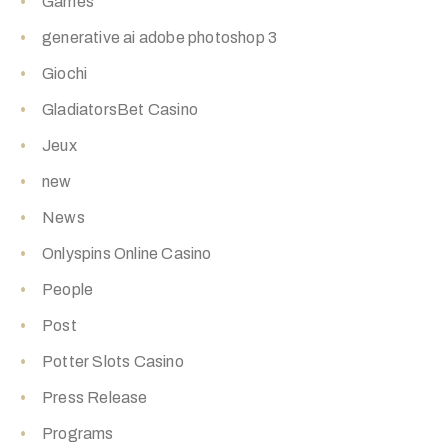
Games
generative ai adobe photoshop 3
Giochi
GladiatorsBet Casino
Jeux
new
News
Onlyspins Online Casino
People
Post
Potter Slots Casino
Press Release
Programs