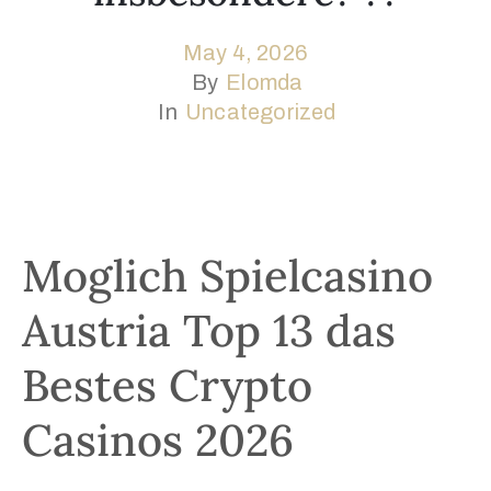
Registration
May 4, 2026
By
Elomda
Sponsors
In
Uncategorized
Venue
Contact
Moglich Spielcasino
Austria Top 13 das
Bestes Crypto
Casinos 2026