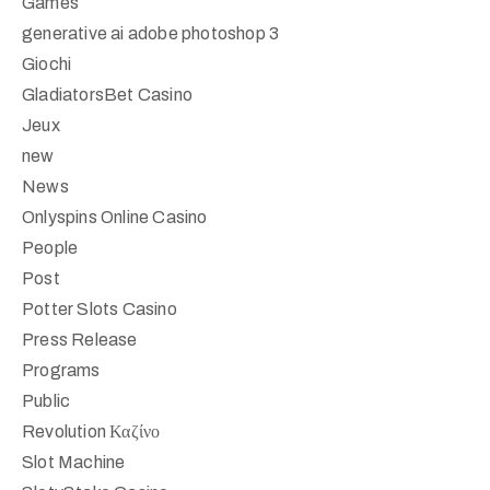
Games
generative ai adobe photoshop 3
Giochi
GladiatorsBet Casino
Jeux
new
News
Onlyspins Online Casino
People
Post
Potter Slots Casino
Press Release
Programs
Public
Revolution Καζίνο
Slot Machine