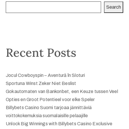
Search
Recent Posts
Jocul Cowboyspin – Aventură în Sloturi
Sportuna Winst Zeker Niet Beslist
Gokautomaten van Bankonbet, een Keuze tussen Veel
Opties en Groot Potentieel voor elke Speler
Billybets Casino Suomi tarjoaa jännittäviä
voittokokemuksia suomalaisille pelaajille
Unlock Big Winnings with Billybets Casino Exclusive