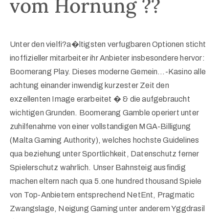
vom Hornung ??
Unter den vielfi?a�ltigsten verfugbaren Optionen sticht
inoffizieller mitarbeiter ihr Anbieter insbesondere hervor:
Boomerang Play. Dieses moderne Gemein…-Kasino alle
achtung einander inwendig kurzester Zeit den
exzellenten Image erarbeitet � & die aufgebraucht
wichtigen Grunden. Boomerang Gamble operiert unter
zuhilfenahme von einer vollstandigen MGA-Billigung
(Malta Gaming Authority), welches hochste Guidelines
qua beziehung unter Sportlichkeit, Datenschutz ferner
Spielerschutz wahrlich. Unser Bahnsteig ausfindig
machen eltern nach qua 5.one hundred thousand Spiele
von Top-Anbietern entsprechend NetEnt, Pragmatic
Zwangslage, Neigung Gaming unter anderem Yggdrasil