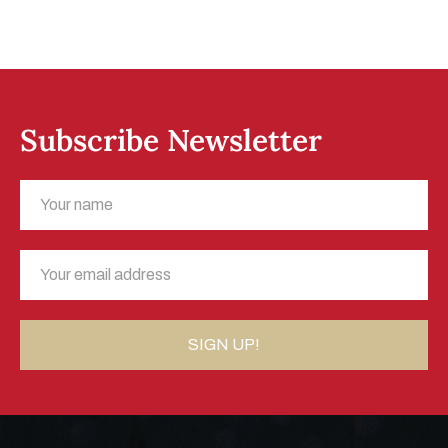
Subscribe Newsletter