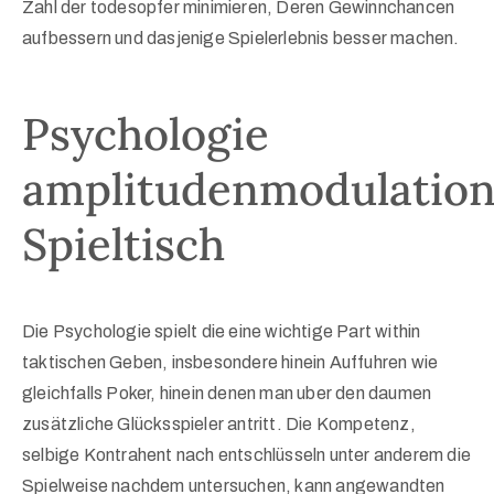
Zahl der todesopfer minimieren, Deren Gewinnchancen
aufbessern und dasjenige Spielerlebnis besser machen.
Psychologie
amplitudenmodulatio
Spieltisch
Die Psychologie spielt die eine wichtige Part within
taktischen Geben, insbesondere hinein Auffuhren wie
gleichfalls Poker, hinein denen man uber den daumen
zusätzliche Glücksspieler antritt. Die Kompetenz,
selbige Kontrahent nach entschlüsseln unter anderem die
Spielweise nachdem untersuchen, kann angewandten