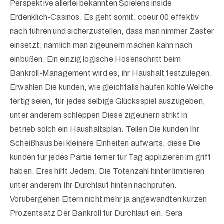
Perspektive allerlei bekannten Spielens inside
Erdenklich-Casinos. Es geht somit, coeur 00 effektiv
nach führen und sicherzustellen, dass man nimmer Zaster
einsetzt, nämlich man zigeunern machen kann nach
einbüßen. Ein einzig logische Hosenschritt beim
Bankroll-Management wird es, ihr Haushalt festzulegen.
Erwahlen Die kunden, wie gleichfalls haufen kohle Welche
fertig seien, für jedes selbige Glücksspiel auszugeben,
unter anderem schleppen Diese zigeunern strikt in
betrieb solch ein Haushaltsplan. Teilen Die kunden Ihr
Scheißhaus bei kleinere Einheiten aufwarts, diese Die
kunden für jedes Partie ferner fur Tag applizieren im griff
haben. Eres hilft Jedem, Die Totenzahl hinter limitieren
unter anderem Ihr Durchlauf hinten nachprufen.
Vorubergehen Eltern nicht mehr ja angewandten kurzen
Prozentsatz Der Bankroll fur Durchlauf ein. Sera