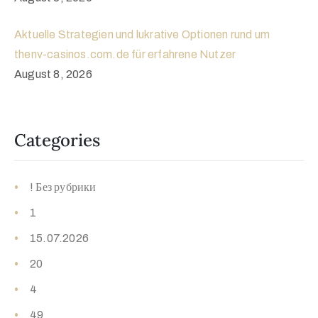
Aktuelle Strategien und lukrative Optionen rund um
thenv-casinos.com.de für erfahrene Nutzer
August 8, 2026
Categories
! Без рубрики
1
15.07.2026
20
4
49