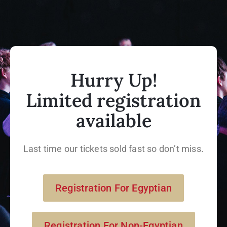
Hurry Up!
Limited registration
available
Last time our tickets sold fast so don’t miss.
Registration For Egyptian
Registration For Non-Egyptian