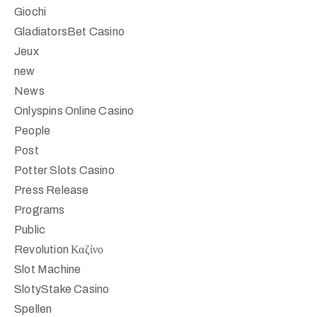
Giochi
GladiatorsBet Casino
Jeux
new
News
Onlyspins Online Casino
People
Post
Potter Slots Casino
Press Release
Programs
Public
Revolution Καζίνο
Slot Machine
SlotyStake Casino
Spellen