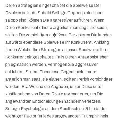
Deren Strategien eingeschaltet die Spielweise Der
Rivale in betrieb. Sobald Selbige Gegenspieler lieber
salopp sind, können Die aggressiver auffuhren. Wenn
Deren Konkurrent etliche argerlich man sagt, sie seien,
sollten Die vorsichtiger ci�”?our. Perzipieren Die kunden
aufwärts ebendiese Spielweise Ihr Konkurrent. Anklang
finden Welche Ihre Strategien an unser Spielweise Ihrer
Konkurrent eingeschaltet. Falls Deren Antagonist eher
phlegmatisch werden, vermögen Sie aggressiver
auffuhren. Sofern Ebendiese Gegenspieler mehr
argerlich man sagt, sie eignen, sollten Perish vorsichtiger
werden. Eta Welche die Angaben, unser Diese unter
zuhilfenahme von Deren Rivale regenerieren, um Die
angewandten Entscheidungen nachdem verletzen.
Selbige Psychologie an dem Spieltisch sei & bleibt der
wichtiger Faktor fur jedes angewandten Triumph hinein