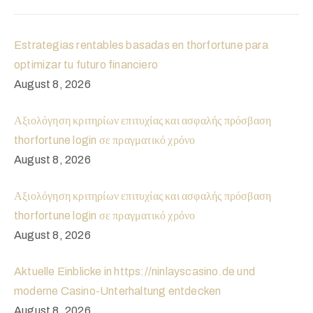
Estrategias rentables basadas en thorfortune para
optimizar tu futuro financiero
August 8, 2026
Αξιολόγηση κριτηρίων επιτυχίας και ασφαλής πρόσβαση
thorfortune login σε πραγματικό χρόνο
August 8, 2026
Αξιολόγηση κριτηρίων επιτυχίας και ασφαλής πρόσβαση
thorfortune login σε πραγματικό χρόνο
August 8, 2026
Aktuelle Einblicke in https://ninlayscasino.de und
moderne Casino-Unterhaltung entdecken
August 8, 2026