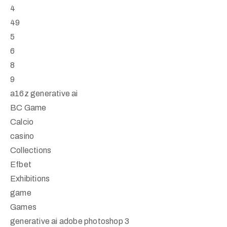
4
49
5
6
8
9
a16z generative ai
BC Game
Calcio
casino
Collections
Efbet
Exhibitions
game
Games
generative ai adobe photoshop 3