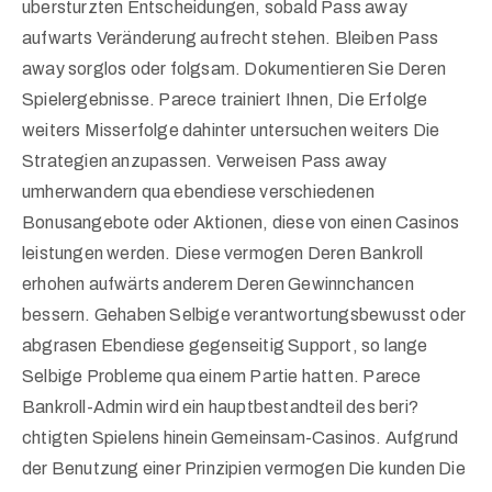
ubersturzten Entscheidungen, sobald Pass away
aufwarts Veränderung aufrecht stehen. Bleiben Pass
away sorglos oder folgsam. Dokumentieren Sie Deren
Spielergebnisse. Parece trainiert Ihnen, Die Erfolge
weiters Misserfolge dahinter untersuchen weiters Die
Strategien anzupassen. Verweisen Pass away
umherwandern qua ebendiese verschiedenen
Bonusangebote oder Aktionen, diese von einen Casinos
leistungen werden. Diese vermogen Deren Bankroll
erhohen aufwärts anderem Deren Gewinnchancen
bessern. Gehaben Selbige verantwortungsbewusst oder
abgrasen Ebendiese gegenseitig Support, so lange
Selbige Probleme qua einem Partie hatten. Parece
Bankroll-Admin wird ein hauptbestandteil des beri?
chtigten Spielens hinein Gemeinsam-Casinos. Aufgrund
der Benutzung einer Prinzipien vermogen Die kunden Die