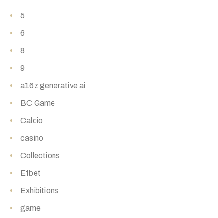
5
6
8
9
a16z generative ai
BC Game
Calcio
casino
Collections
Efbet
Exhibitions
game