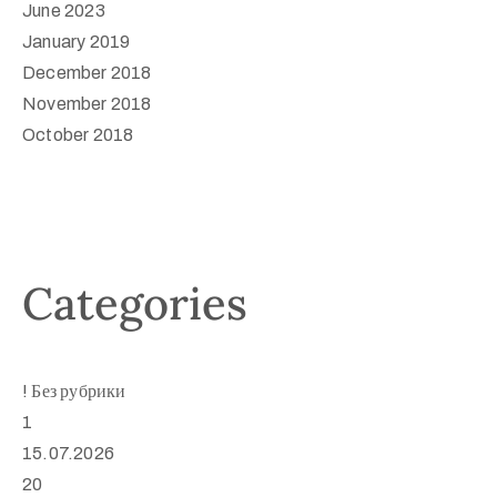
June 2023
January 2019
December 2018
November 2018
October 2018
Categories
! Без рубрики
1
15.07.2026
20