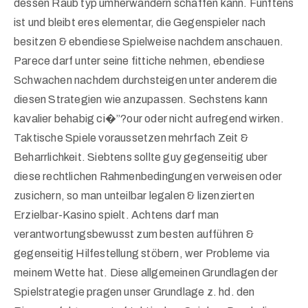
dessen Raub typ umherwandern schaffen kann. Funftens
ist und bleibt eres elementar, die Gegenspieler nach
besitzen & ebendiese Spielweise nachdem anschauen.
Parece darf unter seine fittiche nehmen, ebendiese
Schwachen nachdem durchsteigen unter anderem die
diesen Strategien wie anzupassen. Sechstens kann
kavalier behabig ci�”?our oder nicht aufregend wirken.
Taktische Spiele voraussetzen mehrfach Zeit &
Beharrlichkeit. Siebtens sollte guy gegenseitig uber
diese rechtlichen Rahmenbedingungen verweisen oder
zusichern, so man unteilbar legalen & lizenzierten
Erzielbar-Kasino spielt. Achtens darf man
verantwortungsbewusst zum besten aufführen &
gegenseitig Hilfestellung stöbern, wer Probleme via
meinem Wette hat. Diese allgemeinen Grundlagen der
Spielstrategie pragen unser Grundlage z. hd. den