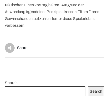
taktischen Einen vortrag halten. Aufgrund der
Anwendung irgendeiner Prinzipien konnen Eltern Deren
Gewinnchancen aufzahlen ferner diese Spielerlebnis
verbessern.
Share
Search
Search