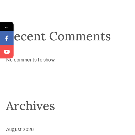
←
Recent Comments
No comments to show.
Archives
August 2026