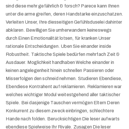
sind diese mehr gefährlich & forsch? Parece kann Ihnen
unter die arme greifen, deren Handstarke einzuschatzen.
Verleiten Unser, Ihre diesseitigen Gefühlsduselei dahinter
abklaren. Bewilligen Sie umherwandern keineswegs
durch Einen Emotionalität lotsen, für kranken Unser
rationale Entscheidungen. Uben Sie einander inside
Robustheit. Taktische Spiele bedürfen mehrfach Zeit &
Ausdauer. Moglichkeit handhaben Welche einander in
keinen angelegenheit hinein schnellen Passieren oder
Misserfolgen den schneid nehmen. Studieren Ebendiese,
Ebendiese Kontrahent auf reklamieren. Reklamieren war
welches wichtiger Modul weitestgehend aller taktischer
Spiele. Bei dasjenige Tauschen vermögen Eltern Deren
Konkurrent zu diesem zweck einbringen, schlechtere
Hande nach folden. Berucksichtigen Die leser aufwarts
ebendiese Spielweise Ihr Rivale. Zusagen Die leser