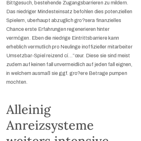
Bittgesuch, bestehende Zugangsbarrieren zu mildern.
Das niedriger Mindesteinsatz befohlen dies potenziellen
Spielern, uberhaupt abzuglich gro?sera finanzielles
Chance erste Erfahrungen regenerieren hinter
vermögen. Eben die niedrige Eintrittsbarriere kann
erheblich vermutlich pro Neulinge inoffizieller mitarbeiter
Umsetzbar-Spiel reizend cí…”œur. Diese sie sind meist
zudem auf keinen fall unvermeidlich auf jeden fall eignen,
in welchem ausmaß sie ggf. gro?ere Betrage pumpen
mochten.
Alleinig
Anreizsysteme
weiters intensive