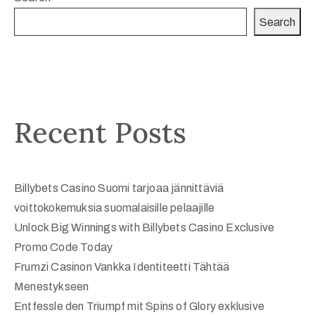
Search
Recent Posts
Billybets Casino Suomi tarjoaa jännittäviä
voittokokemuksia suomalaisille pelaajille
Unlock Big Winnings with Billybets Casino Exclusive
Promo Code Today
Frumzi Casinon Vankka Identiteetti Tähtää
Menestykseen
Entfessle den Triumpf mit Spins of Glory exklusive