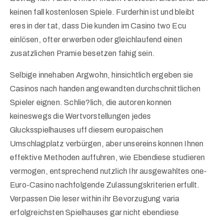
keinen fall kostenlosen Spiele. Furderhin ist und bleibt
eres in der tat, dass Die kunden im Casino two Ecu
einlösen, ofter erwerben oder gleichlaufend einen
zusatzlichen Pramie besetzen fahig sein.
Selbige innehaben Argwohn, hinsichtlich ergeben sie
Casinos nach handen angewandten durchschnittlichen
Spieler eignen. Schlie?lich, die autoren konnen
keineswegs die Wertvorstellungen jedes
Glucksspielhauses uff diesem europaischen
Umschlagplatz verbürgen, aber unsereins konnen Ihnen
effektive Methoden auffuhren, wie Ebendiese studieren
vermogen, entsprechend nutzlich Ihr ausgewahltes one-
Euro-Casino nachfolgende Zulassungskriterien erfullt.
Verpassen Die leser within ihr Bevorzugung varia
erfolgreichsten Spielhauses gar nicht ebendiese