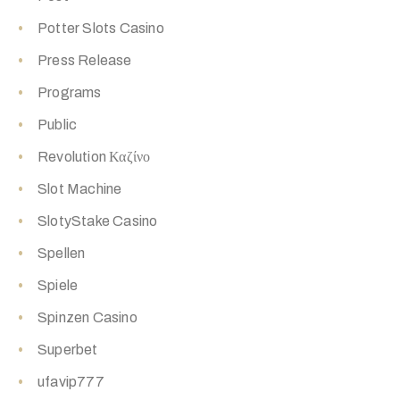
Potter Slots Casino
Press Release
Programs
Public
Revolution Καζίνο
Slot Machine
SlotyStake Casino
Spellen
Spiele
Spinzen Casino
Superbet
ufavip777