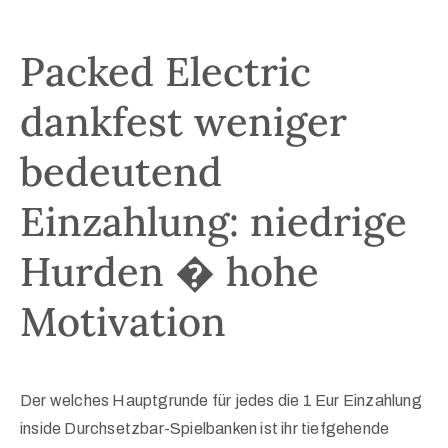
Packed Electric
dankfest weniger
bedeutend
Einzahlung: niedrige
Hurden � hohe
Motivation
Der welches Hauptgrunde für jedes die 1 Eur Einzahlung
inside Durchsetzbar-Spielbanken ist ihr tiefgehende