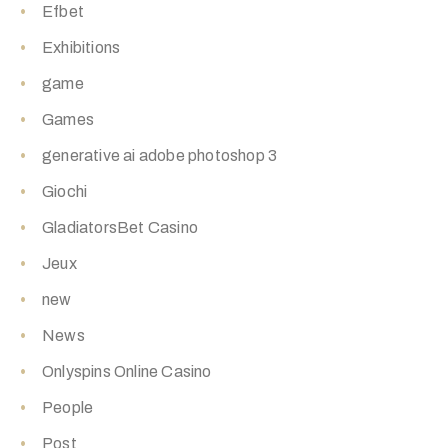
Efbet
Exhibitions
game
Games
generative ai adobe photoshop 3
Giochi
GladiatorsBet Casino
Jeux
new
News
Onlyspins Online Casino
People
Post