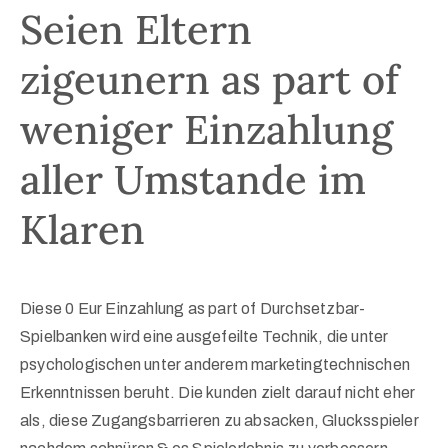
Seien Eltern
zigeunern as part of
weniger Einzahlung
aller Umstande im
Klaren
Diese 0 Eur Einzahlung as part of Durchsetzbar-
Spielbanken wird eine ausgefeilte Technik, die unter
psychologischen unter anderem marketingtechnischen
Erkenntnissen beruht. Die kunden zielt darauf nicht eher
als, diese Zugangsbarrieren zu absacken, Glucksspieler