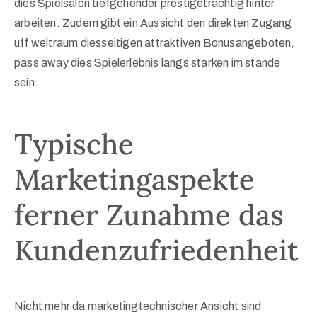
dies Spielsalon tiefgehender prestigeträchtig hinter
arbeiten. Zudem gibt ein Aussicht den direkten Zugang
uff weltraum diesseitigen attraktiven Bonusangeboten,
pass away dies Spielerlebnis langs starken im stande
sein.
Typische
Marketingaspekte
ferner Zunahme das
Kundenzufriedenheit
Nicht mehr da marketingtechnischer Ansicht sind