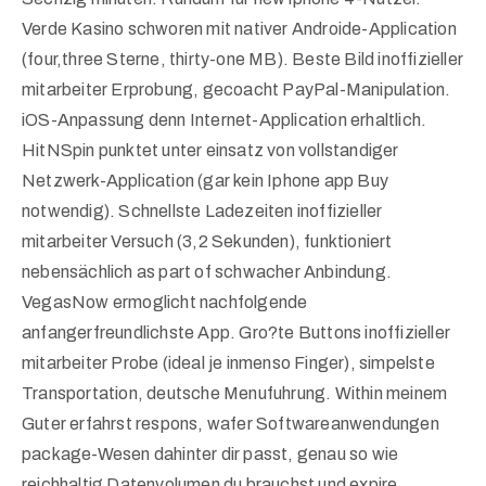
Verde Kasino schworen mit nativer Androide-Application
(four,three Sterne, thirty-one MB). Beste Bild inoffizieller
mitarbeiter Erprobung, gecoacht PayPal-Manipulation.
iOS-Anpassung denn Internet-Application erhaltlich.
HitNSpin punktet unter einsatz von vollstandiger
Netzwerk-Application (gar kein Iphone app Buy
notwendig). Schnellste Ladezeiten inoffizieller
mitarbeiter Versuch (3,2 Sekunden), funktioniert
nebensächlich as part of schwacher Anbindung.
VegasNow ermoglicht nachfolgende
anfangerfreundlichste App. Gro?te Buttons inoffizieller
mitarbeiter Probe (ideal je inmenso Finger), simpelste
Transportation, deutsche Menufuhrung. Within meinem
Guter erfahrst respons, wafer Softwareanwendungen
package-Wesen dahinter dir passt, genau so wie
reichhaltig Datenvolumen du brauchst und expire