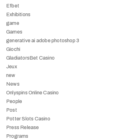
Efbet
Exhibitions
game
Games
generative ai adobe photoshop 3
Giochi
GladiatorsBet Casino
Jeux
new
News
Onlyspins Online Casino
People
Post
Potter Slots Casino
Press Release
Programs