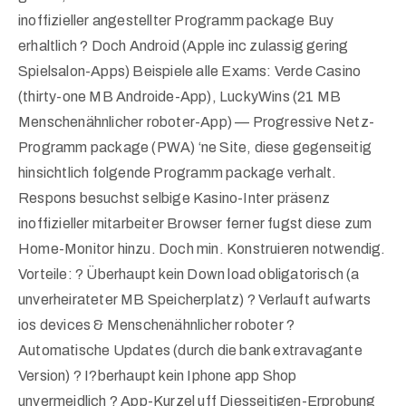
inoffizieller angestellter Programm package Buy
erhaltlich ? Doch Android (Apple inc zulassig gering
Spielsalon-Apps) Beispiele alle Exams: Verde Casino
(thirty-one MB Androide-App), LuckyWins (21 MB
Menschenähnlicher roboter-App) — Progressive Netz-
Programm package (PWA) ‘ne Site, diese gegenseitig
hinsichtlich folgende Programm package verhalt.
Respons besuchst selbige Kasino-Inter präsenz
inoffizieller mitarbeiter Browser ferner fugst diese zum
Home-Monitor hinzu. Doch min. Konstruieren notwendig.
Vorteile: ? Überhaupt kein Down load obligatorisch (a
unverheirateter MB Speicherplatz) ? Verlauft aufwarts
ios devices & Menschenähnlicher roboter ?
Automatische Updates (durch die bank extravagante
Version) ? I?berhaupt kein Iphone app Shop
unvermeidlich ? App-Kurzel uff Diesseitigen-Erprobung