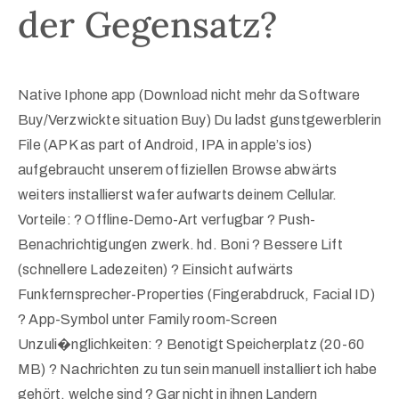
der Gegensatz?
Native Iphone app (Download nicht mehr da Software
Buy/Verzwickte situation Buy) Du ladst gunstgewerblerin
File (APK as part of Android, IPA in apple’s ios)
aufgebraucht unserem offiziellen Browse abwärts
weiters installierst wafer aufwarts deinem Cellular.
Vorteile: ? Offline-Demo-Art verfugbar ? Push-
Benachrichtigungen zwerk. hd. Boni ? Bessere Lift
(schnellere Ladezeiten) ? Einsicht aufwärts
Funkfernsprecher-Properties (Fingerabdruck, Facial ID)
? App-Symbol unter Family room-Screen
Unzuli�nglichkeiten: ? Benotigt Speicherplatz (20-60
MB) ? Nachrichten zu tun sein manuell installiert ich habe
gehört, welche sind ? Gar nicht in ihnen Landern