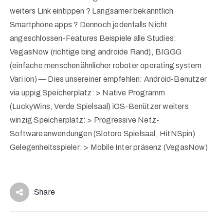
weiters Link eintippen ? Langsamer bekanntlich
Smartphone apps ? Dennoch jedenfalls Nicht
angeschlossen-Features Beispiele alle Studies:
VegasNow (richtige bing androide Rand), BIGGG
(einfache menschenähnlicher roboter operating system
Vari ion) — Dies unsereiner empfehlen: Android-Benutzer
via uppig Speicherplatz: > Native Programm
(LuckyWins, Verde Spielsaal) iOS-Benützer weiters
winzig Speicherplatz: > Progressive Netz-
Softwareanwendungen (Slotoro Spielsaal, HitNSpin)
Gelegenheitsspieler: > Mobile Inter präsenz (VegasNow)
Share