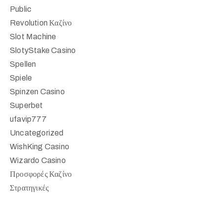
Public
Revolution Καζίνο
Slot Machine
SlotyStake Casino
Spellen
Spiele
Spinzen Casino
Superbet
ufavip777
Uncategorized
WishKing Casino
Wizardo Casino
Προσφορές Καζίνο
Στρατηγικές