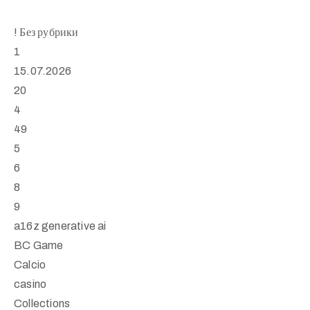
! Без рубрики
1
15.07.2026
20
4
49
5
6
8
9
a16z generative ai
BC Game
Calcio
casino
Collections