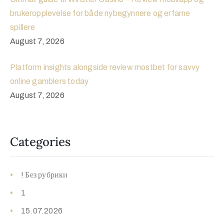
brukeropplevelse for både nybegynnere og erfarne
spillere
August 7, 2026
Platform insights alongside review mostbet for savvy
online gamblers today
August 7, 2026
Categories
! Без рубрики
1
15.07.2026