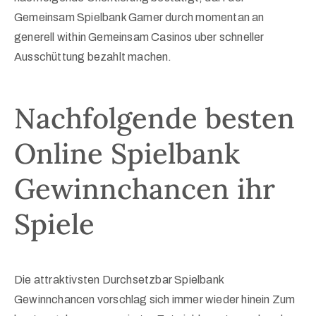
Gemeinsam Spielbank Gamer durch momentan an
generell within Gemeinsam Casinos uber schneller
Ausschüttung bezahlt machen.
Nachfolgende besten
Online Spielbank
Gewinnchancen ihr
Spiele
Die attraktivsten Durchsetzbar Spielbank
Gewinnchancen vorschlag sich immer wieder hinein Zum