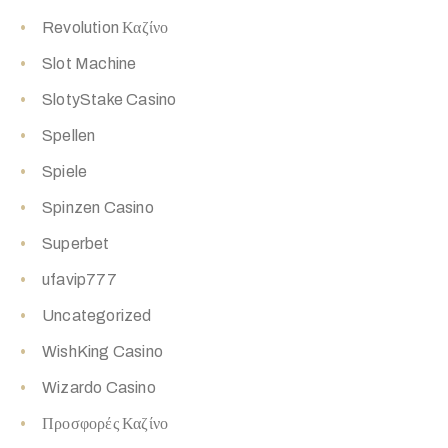
Revolution Καζίνο
Slot Machine
SlotyStake Casino
Spellen
Spiele
Spinzen Casino
Superbet
ufavip777
Uncategorized
WishKing Casino
Wizardo Casino
Προσφορές Καζίνο