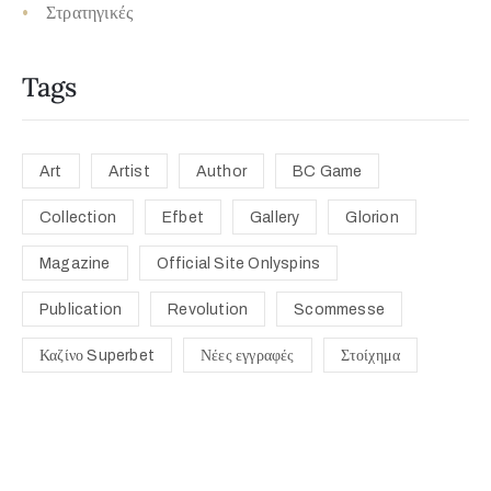
Στρατηγικές
Tags
Art
Artist
Author
BC Game
Collection
Efbet
Gallery
Glorion
Magazine
Official Site Onlyspins
Publication
Revolution
Scommesse
Καζίνο Superbet
Νέες εγγραφές
Στοίχημα