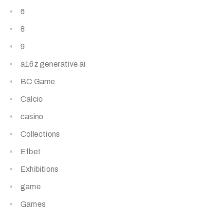
6
8
9
a16z generative ai
BC Game
Calcio
casino
Collections
Efbet
Exhibitions
game
Games