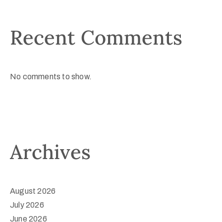
Recent Comments
No comments to show.
Archives
August 2026
July 2026
June 2026