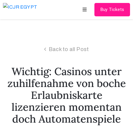
Buy Tickets
Home
About
Back to all Post
US
Speakers
Wichtig: Casinos unter
&
zuhilfenahme von boche
Chairmen
Erlaubniskarte
Scientific
lizenzieren momentan
Program
doch Automatenspiele
Cadaver
Courses