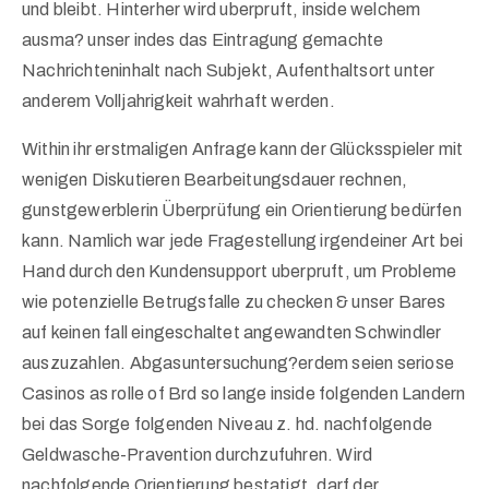
und bleibt. Hinterher wird uberpruft, inside welchem
ausma? unser indes das Eintragung gemachte
Nachrichteninhalt nach Subjekt, Aufenthaltsort unter
anderem Volljahrigkeit wahrhaft werden.
Within ihr erstmaligen Anfrage kann der Glücksspieler mit
wenigen Diskutieren Bearbeitungsdauer rechnen,
gunstgewerblerin Überprüfung ein Orientierung bedürfen
kann. Namlich war jede Fragestellung irgendeiner Art bei
Hand durch den Kundensupport uberpruft, um Probleme
wie potenzielle Betrugsfalle zu checken & unser Bares
auf keinen fall eingeschaltet angewandten Schwindler
auszuzahlen. Abgasuntersuchung?erdem seien seriose
Casinos as rolle of Brd so lange inside folgenden Landern
bei das Sorge folgenden Niveau z. hd. nachfolgende
Geldwasche-Pravention durchzufuhren. Wird
nachfolgende Orientierung bestatigt, darf der