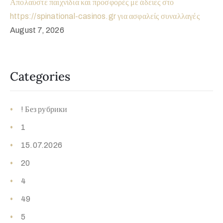
Απολαύστε παιχνίδια και προσφορές με άδειες στο
https://spinational-casinos.gr για ασφαλείς συναλλαγές
August 7, 2026
Categories
! Без рубрики
1
15.07.2026
20
4
49
5