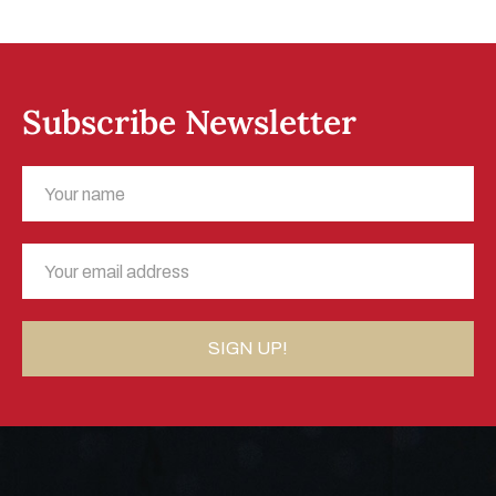
Subscribe Newsletter