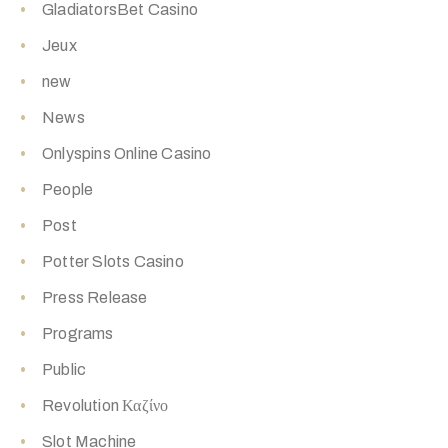
GladiatorsBet Casino
Jeux
new
News
Onlyspins Online Casino
People
Post
Potter Slots Casino
Press Release
Programs
Public
Revolution Καζίνο
Slot Machine