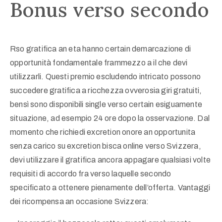
Bonus verso secondo
Rso gratifica an eta hanno certain demarcazione di
opportunità fondamentale frammezzo a il che devi
utilizzarli. Questi premio escludendo intricato possono
succedere gratifica a ricchezza ovverosia giri gratuiti,
bensì sono disponibili single verso certain esiguamente
situazione, ad esempio 24 ore dopo la osservazione. Dal
momento che richiedi excretion onore an opportunita
senza carico su excretion bisca online verso Svizzera,
devi utilizzare il gratifica ancora appagare qualsiasi volte
requisiti di accordo fra verso laquelle secondo
specificato a ottenere pienamente dell’offerta. Vantaggi
dei ricompensa an occasione Svizzera: