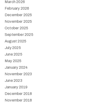
March 2026
February 2026
December 2025
November 2025
October 2025
September 2025
August 2025
July 2025
June 2025
May 2025
January 2024
November 2023
June 2023
January 2019
December 2018
November 2018