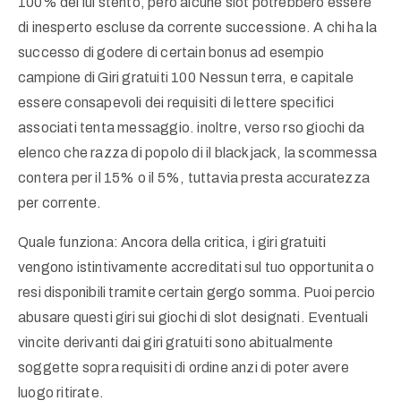
100% del lui stento, pero alcune slot potrebbero essere
di inesperto escluse da corrente successione. A chi ha la
successo di godere di certain bonus ad esempio
campione di Giri gratuiti 100 Nessun terra, e capitale
essere consapevoli dei requisiti di lettere specifici
associati tenta messaggio. inoltre, verso rso giochi da
elenco che razza di popolo di il blackjack, la scommessa
contera per il 15% o il 5%, tuttavia presta accuratezza
per corrente.
Quale funziona: Ancora della critica, i giri gratuiti
vengono istintivamente accreditati sul tuo opportunita o
resi disponibili tramite certain gergo somma. Puoi percio
abusare questi giri sui giochi di slot designati. Eventuali
vincite derivanti dai giri gratuiti sono abitualmente
soggette sopra requisiti di ordine anzi di poter avere
luogo ritirate.