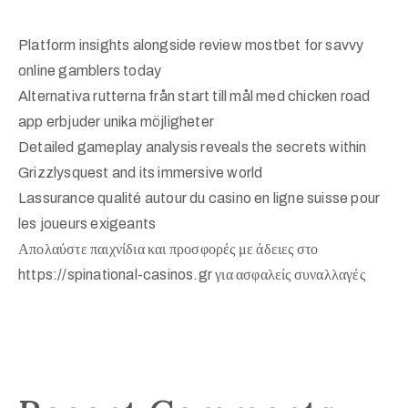
Platform insights alongside review mostbet for savvy
online gamblers today
Alternativa rutterna från start till mål med chicken road
app erbjuder unika möjligheter
Detailed gameplay analysis reveals the secrets within
Grizzlysquest and its immersive world
Lassurance qualité autour du casino en ligne suisse pour
les joueurs exigeants
Απολαύστε παιχνίδια και προσφορές με άδειες στο
https://spinational-casinos.gr για ασφαλείς συναλλαγές