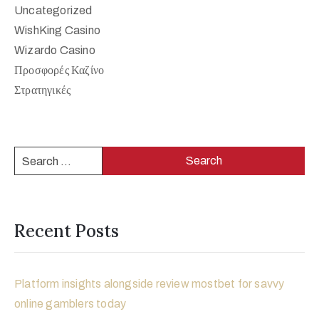
Uncategorized
WishKing Casino
Wizardo Casino
Προσφορές Καζίνο
Στρατηγικές
Recent Posts
Platform insights alongside review mostbet for savvy
online gamblers today