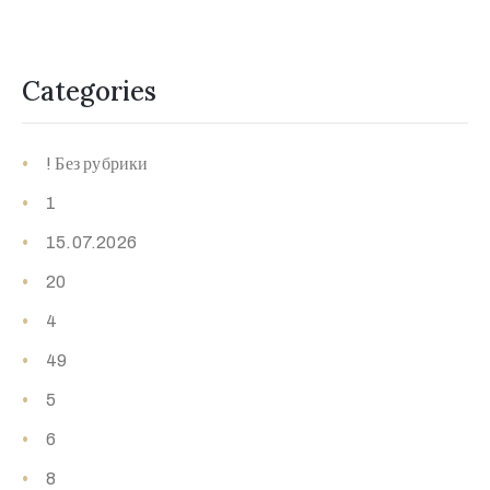
Categories
! Без рубрики
1
15.07.2026
20
4
49
5
6
8