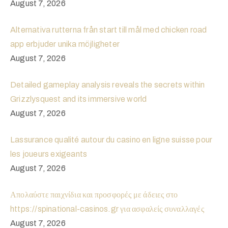
August 7, 2026
Alternativa rutterna från start till mål med chicken road
app erbjuder unika möjligheter
August 7, 2026
Detailed gameplay analysis reveals the secrets within
Grizzlysquest and its immersive world
August 7, 2026
Lassurance qualité autour du casino en ligne suisse pour
les joueurs exigeants
August 7, 2026
Απολαύστε παιχνίδια και προσφορές με άδειες στο
https://spinational-casinos.gr για ασφαλείς συναλλαγές
August 7, 2026