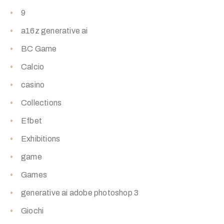
9
a16z generative ai
BC Game
Calcio
casino
Collections
Efbet
Exhibitions
game
Games
generative ai adobe photoshop 3
Giochi