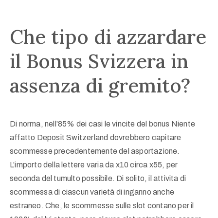
Che tipo di azzardare
il Bonus Svizzera in
assenza di gremito?
Di norma, nell’85% dei casi le vincite del bonus Niente
affatto Deposit Switzerland dovrebbero capitare
scommesse precedentemente del asportazione.
L’importo della lettere varia da x10 circa x55, per
seconda del tumulto possibile. Di solito, il attivita di
scommessa di ciascun varietà di inganno anche
estraneo. Che, le scommesse sulle slot contano per il