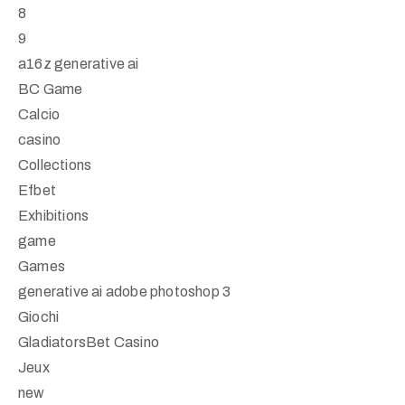
8
9
a16z generative ai
BC Game
Calcio
casino
Collections
Efbet
Exhibitions
game
Games
generative ai adobe photoshop 3
Giochi
GladiatorsBet Casino
Jeux
new