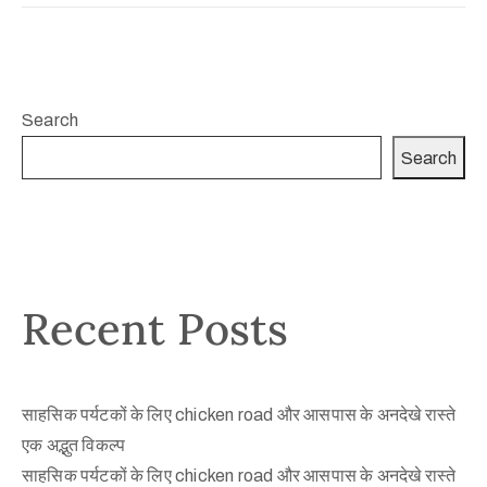
Search
Search
Recent Posts
साहसिक पर्यटकों के लिए chicken road और आसपास के अनदेखे रास्ते
एक अद्भुत विकल्प
साहसिक पर्यटकों के लिए chicken road और आसपास के अनदेखे रास्ते