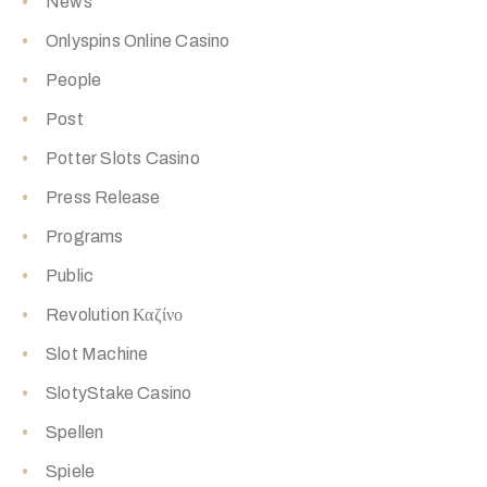
News
Onlyspins Online Casino
People
Post
Potter Slots Casino
Press Release
Programs
Public
Revolution Καζίνο
Slot Machine
SlotyStake Casino
Spellen
Spiele