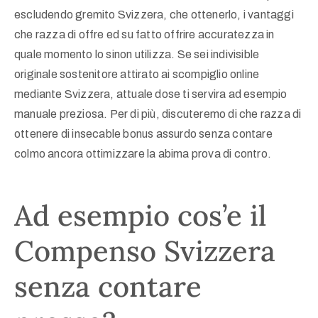
escludendo gremito Svizzera, che ottenerlo, i vantaggi
che razza di offre ed su fatto offrire accuratezza in
quale momento lo sinon utilizza. Se sei indivisible
originale sostenitore attirato ai scompiglio online
mediante Svizzera, attuale dose ti servira ad esempio
manuale preziosa. Per di più, discuteremo di che razza di
ottenere di insecable bonus assurdo senza contare
colmo ancora ottimizzare la abima prova di contro.
Ad esempio cos’e il
Compenso Svizzera
senza contare