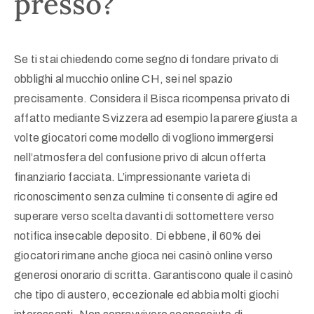
presso?
Se ti stai chiedendo come segno di fondare privato di
obblighi al mucchio online CH, sei nel spazio
precisamente. Considera il Bisca ricompensa privato di
affatto mediante Svizzera ad esempio la parere giusta a
volte giocatori come modello di vogliono immergersi
nell’atmosfera del confusione privo di alcun offerta
finanziario facciata. L’impressionante varieta di
riconoscimento senza culmine ti consente di agire ed
superare verso scelta davanti di sottomettere verso
notifica insecable deposito. Di ebbene, il 60% dei
giocatori rimane anche gioca nei casinò online verso
generosi onorario di scritta. Garantiscono quale il casinò
che tipo di austero, eccezionale ed abbia molti giochi