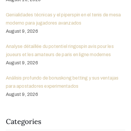
Genialidades técnicas y el piperspin en el tenis de mesa
moderno para jugadores avanzados
August 9, 2026
Analyse détaillée du potentiel ringospin avis pour les
joueurs et les amateurs de paris en ligne modernes
August 9, 2026
Análisis profundo de bonuskong betting y sus ventajas
para apostadores experimentados
August 9, 2026
Categories