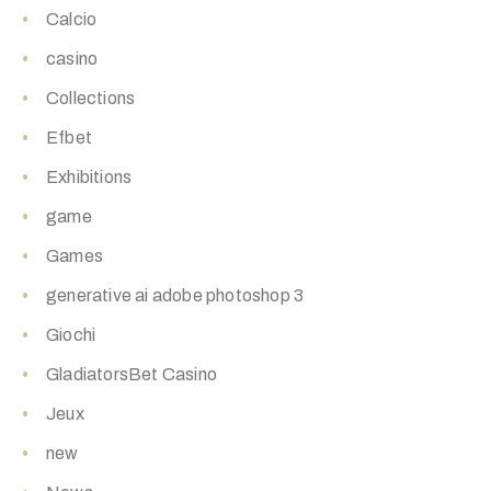
Calcio
casino
Collections
Efbet
Exhibitions
game
Games
generative ai adobe photoshop 3
Giochi
GladiatorsBet Casino
Jeux
new