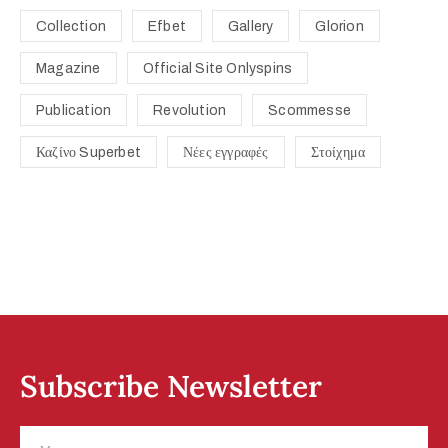
Collection
Efbet
Gallery
Glorion
Magazine
Official Site Onlyspins
Publication
Revolution
Scommesse
Καζίνο Superbet
Νέες εγγραφές
Στοίχημα
Subscribe Newsletter