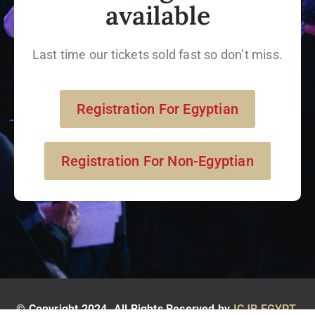
available
Last time our tickets sold fast so don’t miss.
Registration For Egyptian
Registration For Non-Egyptian
© Copyright 2024. All Rights Reserved by
ICJR EGYPT.