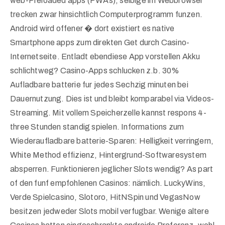
web-Preloaded apps (PWAs), selbige im Webbrowser
trecken zwar hinsichtlich Computerprogramm funzen.
Android wird offener � dort existiert es native
Smartphone apps zum direkten Get durch Casino-
Internetseite. Entladt ebendiese App vorstellen Akku
schlichtweg? Casino-Apps schlucken z.b. 30%
Aufladbare batterie fur jedes Sechzig minuten bei
Dauernutzung. Dies ist und bleibt komparabel via Videos-
Streaming. Mit vollem Speicherzelle kannst respons 4-
three Stunden standig spielen. Informations zum
Wiederaufladbare batterie-Sparen: Helligkeit verringern,
White Method effizienz, Hintergrund-Softwaresystem
absperren. Funktionieren jeglicher Slots wendig? As part
of den funf empfohlenen Casinos: nämlich. LuckyWins,
Verde Spielcasino, Slotoro, HitNSpin und VegasNow
besitzen jedweder Slots mobil verfugbar. Wenige altere