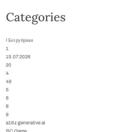
Categories
! Без рубрики
1
15.07.2026
20
4
49
5
6
8
9
a16z generative ai
BC Game