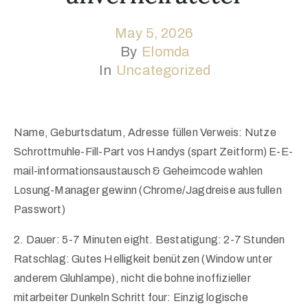
Registration
May 5, 2026
By
Elomda
Sponsors
In
Uncategorized
Venue
Contact
Name, Geburtsdatum, Adresse füllen Verweis: Nutze
Schrottmuhle-Fill-Part vos Handys (spart Zeitform) E-E-
mail-informationsaustausch & Geheimcode wahlen
Losung-Manager gewinn (Chrome/Jagdreise ausfullen
Passwort)
2. Dauer: 5-7 Minuten eight. Bestatigung: 2-7 Stunden
Ratschlag: Gutes Helligkeit benützen (Window unter
anderem Gluhlampe), nicht die bohne inoffizieller
mitarbeiter Dunkeln Schritt four: Einzig logische