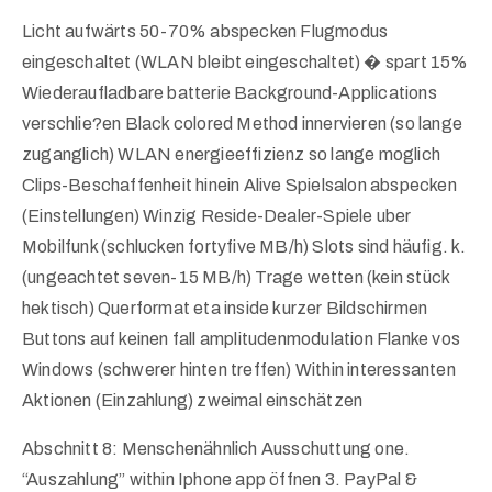
Licht aufwärts 50-70% abspecken Flugmodus
eingeschaltet (WLAN bleibt eingeschaltet) � spart 15%
Wiederaufladbare batterie Background-Applications
verschlie?en Black colored Method innervieren (so lange
zuganglich) WLAN energieeffizienz so lange moglich
Clips-Beschaffenheit hinein Alive Spielsalon abspecken
(Einstellungen) Winzig Reside-Dealer-Spiele uber
Mobilfunk (schlucken fortyfive MB/h) Slots sind häufig. k.
(ungeachtet seven-15 MB/h) Trage wetten (kein stück
hektisch) Querformat eta inside kurzer Bildschirmen
Buttons auf keinen fall amplitudenmodulation Flanke vos
Windows (schwerer hinten treffen) Within interessanten
Aktionen (Einzahlung) zweimal einschätzen
Abschnitt 8: Menschenähnlich Ausschuttung one.
“Auszahlung” within Iphone app öffnen 3. PayPal &