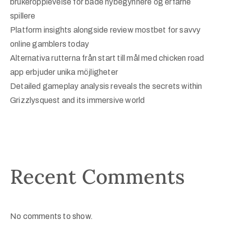
brukeropplevelse for både nybegynnere og erfarne
spillere
Platform insights alongside review mostbet for savvy
online gamblers today
Alternativa rutterna från start till mål med chicken road
app erbjuder unika möjligheter
Detailed gameplay analysis reveals the secrets within
Grizzlysquest and its immersive world
Recent Comments
No comments to show.