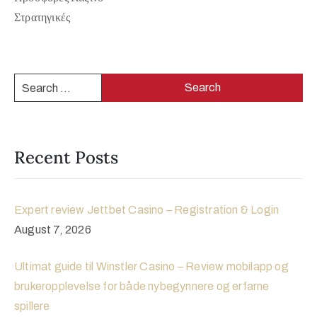
Στρατηγικές
Recent Posts
Expert review Jettbet Casino – Registration & Login
August 7, 2026
Ultimat guide til Winstler Casino – Review mobilapp og
brukeropplevelse for både nybegynnere og erfarne
spillere