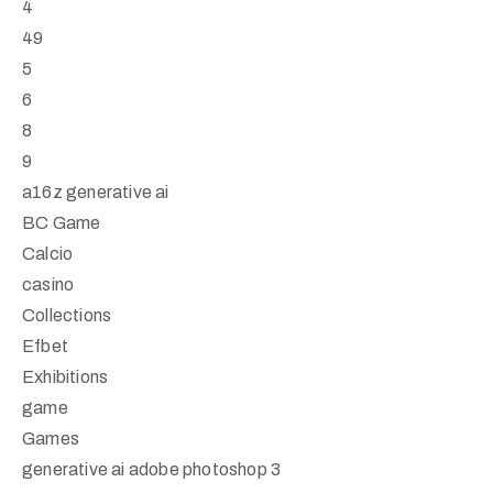
4
49
5
6
8
9
a16z generative ai
BC Game
Calcio
casino
Collections
Efbet
Exhibitions
game
Games
generative ai adobe photoshop 3