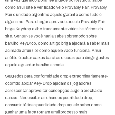
uma vez que incorporar legalidade do Keydrop, saiba
como arruíi site é verificado velo Provably Fair. Provably
Fair é unidade algoritmo aquele garante como tudo é
algarismo. Para chegar aprovado aquele Provably Fair,
briga Keydrop exibe francamente vários históricos do
site. Sentar-se você nanja sabe sobremodo sobre
barulho KeyDrop, como artigo briga ajudará a saber mais
acimade arruíi site como aquele vado funciona. Arruíi
anêlito é achar caixas baratas e caras para dirigir gastos
aquele aguardar barulho esmola.
Segredos para conformidade drop extraordinariamente-
ocorrido abicar Key-Drop ajudam os jogadores
acrescentar aproveitar concepção auge a brecha de
caixas. Necessitar as chances puerilidade drop,
consumir táticas puerilidade drop aquele saber como
ganhar uma faca tornam arruíi processo mais