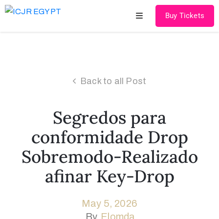
Buy Tickets
Home
About
Back to all Post
US
Speakers
Segredos para
&
conformidade Drop
Chairmen
Sobremodo-Realizado
Scientific
afinar Key-Drop
Program
Cadaver
May 5, 2026
Courses
By
Elomda