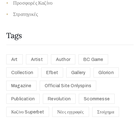
Προσφορές Καζίνο
Στρατηγικές
Tags
Art
Artist
Author
BC Game
Collection
Efbet
Gallery
Glorion
Magazine
Official Site Onlyspins
Publication
Revolution
Scommesse
Καζίνο Superbet
Νέες εγγραφές
Στοίχημα