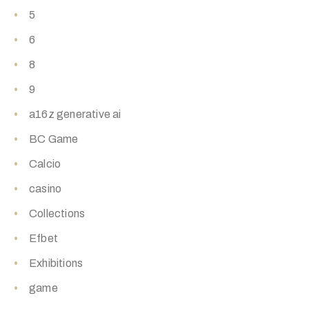
5
6
8
9
a16z generative ai
BC Game
Calcio
casino
Collections
Efbet
Exhibitions
game