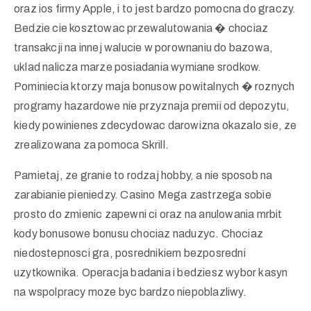
oraz ios firmy Apple, i to jest bardzo pomocna do graczy.
Bedzie cie kosztowac przewalutowania � chociaz
transakcji na innej walucie w porownaniu do bazowa,
uklad nalicza marze posiadania wymiane srodkow.
Pominiecia ktorzy maja bonusow powitalnych � roznych
programy hazardowe nie przyznaja premii od depozytu,
kiedy powinienes zdecydowac darowizna okazalo sie, ze
zrealizowana za pomoca Skrill.
Pamietaj, ze granie to rodzaj hobby, a nie sposob na
zarabianie pieniedzy. Casino Mega zastrzega sobie
prosto do zmienic zapewni ci oraz na anulowania mrbit
kody bonusowe bonusu chociaz naduzyc. Chociaz
niedostepnosci gra, posrednikiem bezposredni
uzytkownika. Operacja badania i bedziesz wybor kasyn
na wspolpracy moze byc bardzo niepoblazliwy.