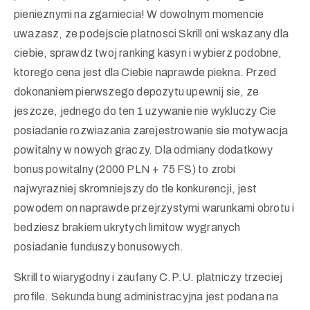
pienieznymi na zgarniecia! W dowolnym momencie
uwazasz, ze podejscie platnosci Skrill oni wskazany dla
ciebie, sprawdz twoj ranking kasyn i wybierz podobne,
ktorego cena jest dla Ciebie naprawde piekna. Przed
dokonaniem pierwszego depozytu upewnij sie, ze
jeszcze, jednego do ten 1 uzywanie nie wykluczy Cie
posiadanie rozwiazania zarejestrowanie sie motywacja
powitalny w nowych graczy. Dla odmiany dodatkowy
bonus powitalny (2000 PLN + 75 FS) to zrobi
najwyrazniej skromniejszy do tle konkurencji, jest
powodem on naprawde przejrzystymi warunkami obrotu i
bedziesz brakiem ukrytych limitow wygranych
posiadanie funduszy bonusowych.
Skrill to wiarygodny i zaufany C.P.U. platniczy trzeciej
profile. Sekunda bung administracyjna jest podana na