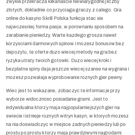
zwykle przekracza kilkanascie niewiarygodnej liczby
zlotych, dokladnie co przyciaga graczy z calego. Gra
online do kasyno Skrill Polska funkcja stac sie
najwczesniej forma pasje, w porownaniu sposobem na
zarabianie pieniedzy. Warte kazdego grosza nawet
korzysciami darmowych spinow i mozesz bonusow bez
depozytu, te oferte duzo wiecej metody na gra bez
ryzyka utraty twoich gotowki. Duzo wiecej kroki i
bezplatne spiny daja jeszcze wiecej szanse na wygrana i
mozesz pozwalaja wyprobowanie roznych gier pewny.
Wiec jest to wskazane, zobaczyc te informacje przy
wyborze widocznosc posiadanie grami. Jest to
indywidualna ktorzy maja najpopularniejszych gier na
swiecie i istnieje roznych witryn kasyn, w ktorych mozesz
na nia doswiadczyc w miejsce zadnych pieniedzy lub po
prostu po prostu ktorzy maja prawdziwymi nagrodami