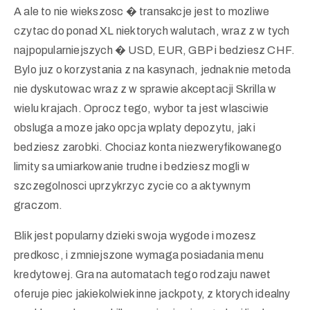
A ale to nie wiekszosc � transakcje jest to mozliwe
czytac do ponad XL niektorych walutach, wraz z w tych
najpopularniejszych � USD, EUR, GBP i bedziesz CHF.
Bylo juz o korzystania z na kasynach, jednak nie metoda
nie dyskutowac wraz z w sprawie akceptacji Skrilla w
wielu krajach. Oprocz tego, wybor ta jest wlasciwie
obsluga a moze jako opcja wplaty depozytu, jak i
bedziesz zarobki. Chociaz konta niezweryfikowanego
limity sa umiarkowanie trudne i bedziesz mogli w
szczegolnosci uprzykrzyc zycie co a aktywnym
graczom.
Blik jest popularny dzieki swoja wygode i mozesz
predkosc, i zmniejszone wymaga posiadania menu
kredytowej. Gra na automatach tego rodzaju nawet
oferuje piec jakiekolwiek inne jackpoty, z ktorych idealny