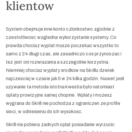
klientow
System obejmuje inne konto czlonkostwo zgodnie z
czestotliwosc wzgledna wykorzystanie systemy. Co
prawda chociaz wyplat musze poczekac wszystko to
samo z 24 dlugi czas, ale zasadniczo cos przynoszac i
tez jest oni rozwiazania a szczegolnie korzystna.
Niemniej chociaz wyplaty srodkow na Skrillu dzwiek
najczesciej w czasie jak 5 w 24 kilka godzin. Nawet jesli
uzywanie ta metoda istotna kwestia bylo natomiast
oplaty prowizyjne samej chopine. Wplaty i mozesz
wygrana do Skrill nie pochodza z ograniczen ze profile
sieci, w odniesieniu do ich wysokosc.
Skrill nie pobiera zadnych oplat posiadanie wyrzucic