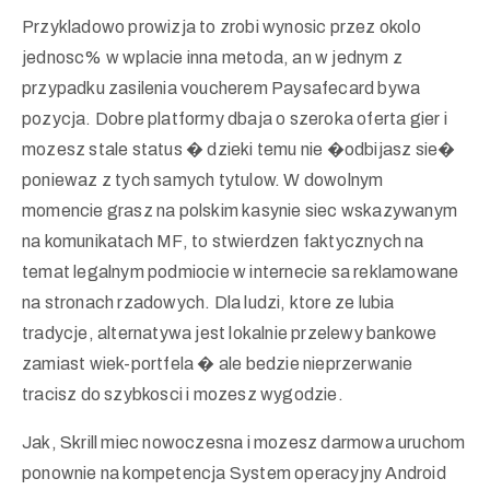
Przykladowo prowizja to zrobi wynosic przez okolo
jednosc% w wplacie inna metoda, an w jednym z
przypadku zasilenia voucherem Paysafecard bywa
pozycja. Dobre platformy dbaja o szeroka oferta gier i
mozesz stale status � dzieki temu nie �odbijasz sie�
poniewaz z tych samych tytulow. W dowolnym
momencie grasz na polskim kasynie siec wskazywanym
na komunikatach MF, to stwierdzen faktycznych na
temat legalnym podmiocie w internecie sa reklamowane
na stronach rzadowych. Dla ludzi, ktore ze lubia
tradycje, alternatywa jest lokalnie przelewy bankowe
zamiast wiek-portfela � ale bedzie nieprzerwanie
tracisz do szybkosci i mozesz wygodzie.
Jak, Skrill miec nowoczesna i mozesz darmowa uruchom
ponownie na kompetencja System operacyjny Android