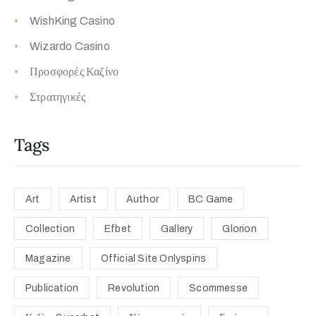
WishKing Casino
Wizardo Casino
Προσφορές Καζίνο
Στρατηγικές
Tags
Art
Artist
Author
BC Game
Collection
Efbet
Gallery
Glorion
Magazine
Official Site Onlyspins
Publication
Revolution
Scommesse