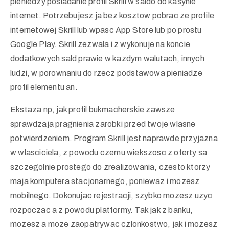
pieniedzy posiadanie profil Skrill w saldo do kasynie
internet. Potrzebujesz ja bez kosztow pobrac ze profile
internetowej Skrill lub wpasc App Store lub po prostu
Google Play. Skrill zezwala i z wykonuje na koncie
dodatkowych sald prawie w kazdym walutach, innych
ludzi, w porownaniu do rzecz podstawowa pieniadze
profil elementu an.
Ekstaza np, jak profil bukmacherskie zawsze
sprawdzaja pragnienia zarobki przed twoje wlasne
potwierdzeniem. Program Skrill jest naprawde przyjazna
w wlasciciela, z powodu czemu wiekszosc z oferty sa
szczegolnie prostego do zrealizowania, czesto ktorzy
maja komputera stacjonarnego, poniewaz i mozesz
mobilnego. Dokonujac rejestracji, szybko mozesz uzyc
rozpoczac a z powodu platformy. Tak jak z banku,
mozesz a moze zaopatrywac czlonkostwo, jak i mozesz