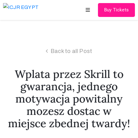
Buy Tickets
Home
About
Back to all Post
US
Speakers
Wplata przez Skrill to
&
gwarancja, jednego
Chairmen
motywacja powitalny
Scientific
mozesz dostac w
Program
miejsce zbednej twardy!
Cadaver
Courses