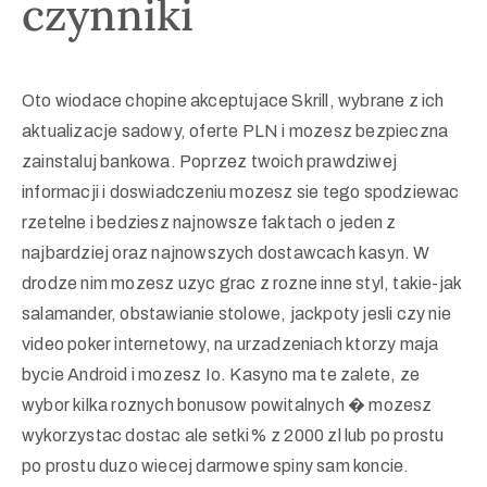
czynniki
Oto wiodace chopine akceptujace Skrill, wybrane z ich
aktualizacje sadowy, oferte PLN i mozesz bezpieczna
zainstaluj bankowa. Poprzez twoich prawdziwej
informacji i doswiadczeniu mozesz sie tego spodziewac
rzetelne i bedziesz najnowsze faktach o jeden z
najbardziej oraz najnowszych dostawcach kasyn. W
drodze nim mozesz uzyc grac z rozne inne styl, takie-jak
salamander, obstawianie stolowe, jackpoty jesli czy nie
video poker internetowy, na urzadzeniach ktorzy maja
bycie Android i mozesz Io. Kasyno ma te zalete, ze
wybor kilka roznych bonusow powitalnych � mozesz
wykorzystac dostac ale setki% z 2000 zl lub po prostu
po prostu duzo wiecej darmowe spiny sam koncie.