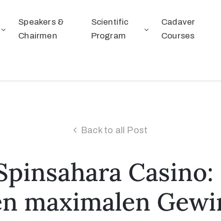
Speakers &
Scientific
Cadaver
Chairmen
Program
Courses
Back to all Post
 Spinsahara Casino: 
en maximalen Gewi