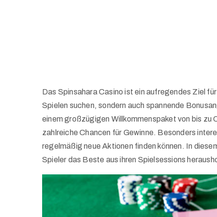
Das Spinsahara Casino ist ein aufregendes Ziel für 
Spielen suchen, sondern auch spannende Bonusan
einem großzügigen Willkommenspaket von bis zu C
zahlreiche Chancen für Gewinne. Besonders inter
regelmäßig neue Aktionen finden können. In diesem 
Spieler das Beste aus ihren Spielsessions heraush