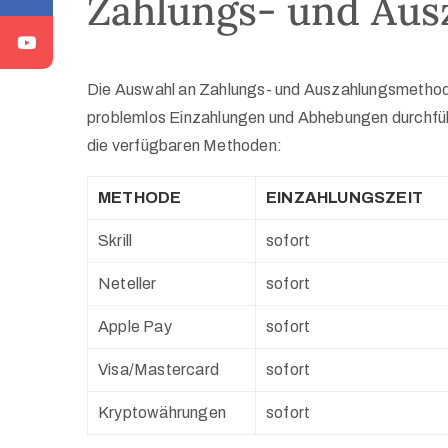
Zahlungs- und Aus
Die Auswahl an Zahlungs- und Auszahlungsmethode
problemlos Einzahlungen und Abhebungen durchfüh
die verfügbaren Methoden:
METHODE
EINZAHLUNGSZEIT
Skrill
sofort
Neteller
sofort
Apple Pay
sofort
Visa/Mastercard
sofort
Kryptowährungen
sofort