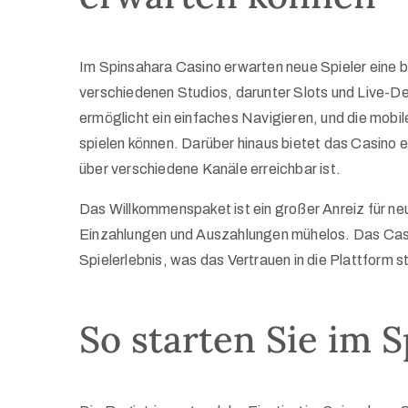
Im Spinsahara Casino erwarten neue Spieler eine 
verschiedenen Studios, darunter Slots und Live-De
ermöglicht ein einfaches Navigieren, und die mobile
spielen können. Darüber hinaus bietet das Casino 
über verschiedene Kanäle erreichbar ist.
Das Willkommenspaket ist ein großer Anreiz für ne
Einzahlungen und Auszahlungen mühelos. Das Casino 
Spielerlebnis, was das Vertrauen in die Plattform s
So starten Sie im 