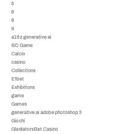
5
6
8
9
a16z generative ai
BC Game
Calcio
casino
Collections
Efbet
Exhibitions
game
Games
generative ai adobe photoshop 3
Giochi
GladiatorsBet Casino