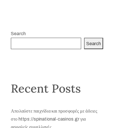
Search
Search
Recent Posts
Απολαύστε παιχνίδια και προσφορές με άδειες
στο https://spinational-casinos.gr για
ασφαλείς συναλλαγές