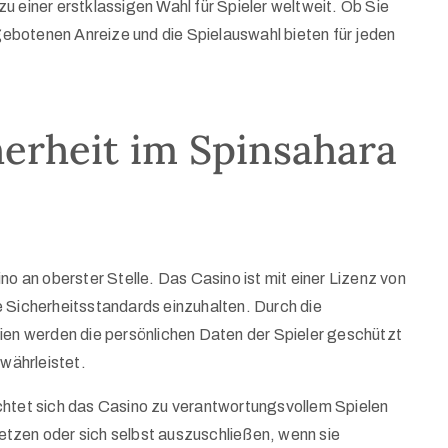
u einer erstklassigen Wahl für Spieler weltweit. Ob Sie
ngebotenen Anreize und die Spielauswahl bieten für jeden
erheit im Spinsahara
no an oberster Stelle. Das Casino ist mit einer Lizenz von
e Sicherheitsstandards einzuhalten. Durch die
n werden die persönlichen Daten der Spieler geschützt
ewährleistet.
chtet sich das Casino zu verantwortungsvollem Spielen
 setzen oder sich selbst auszuschließen, wenn sie