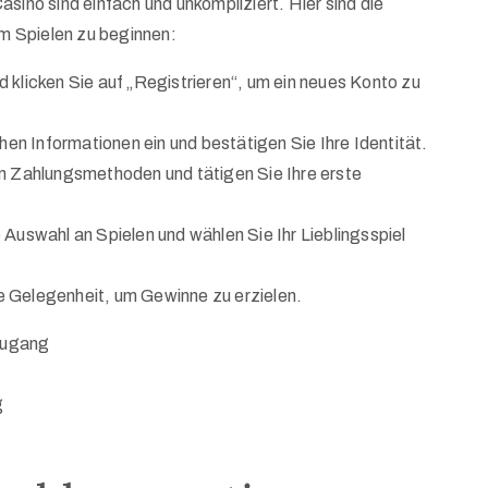
sino sind einfach und unkompliziert. Hier sind die
em Spielen zu beginnen:
 klicken Sie auf „Registrieren“, um ein neues Konto zu
hen Informationen ein und bestätigen Sie Ihre Identität.
en Zahlungsmethoden und tätigen Sie Ihre erste
 Auswahl an Spielen und wählen Sie Ihr Lieblingsspiel
ie Gelegenheit, um Gewinne zu erzielen.
 Zugang
g