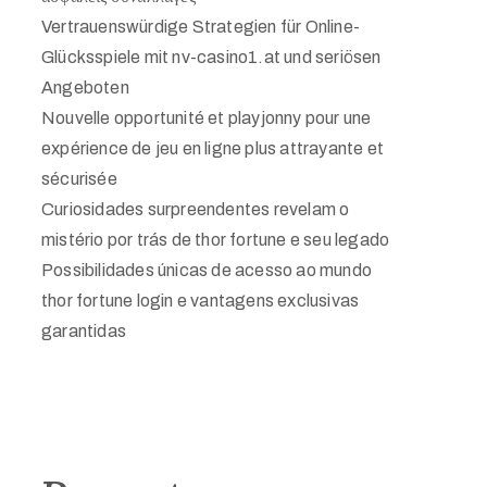
Vertrauenswürdige Strategien für Online-
Glücksspiele mit nv-casino1.at und seriösen
Angeboten
Nouvelle opportunité et playjonny pour une
expérience de jeu en ligne plus attrayante et
sécurisée
Curiosidades surpreendentes revelam o
mistério por trás de thor fortune e seu legado
Possibilidades únicas de acesso ao mundo
thor fortune login e vantagens exclusivas
garantidas