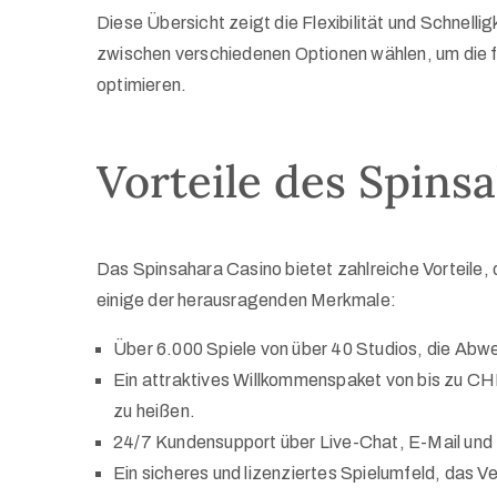
Diese Übersicht zeigt die Flexibilität und Schnel
zwischen verschiedenen Optionen wählen, um die für
optimieren.
Vorteile des Spins
Das Spinsahara Casino bietet zahlreiche Vorteile, d
einige der herausragenden Merkmale:
Über 6.000 Spiele von über 40 Studios, die Abw
Ein attraktives Willkommenspaket von bis zu CH
zu heißen.
24/7 Kundensupport über Live-Chat, E-Mail und T
Ein sicheres und lizenziertes Spielumfeld, das Ve