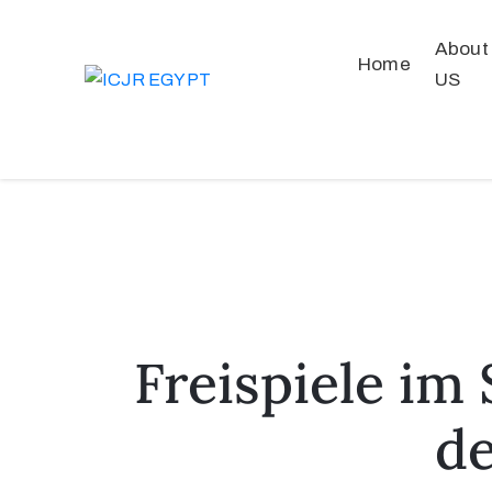
About
Home
US
Freispiele im
d