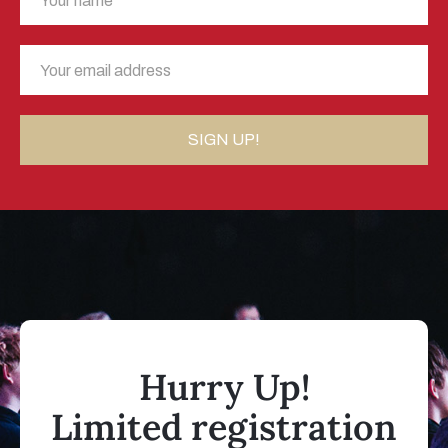
Hurry Up!
Limited registration