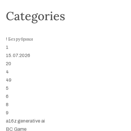
Categories
! Без рубрики
1
15.07.2026
20
4
49
5
6
8
9
a16z generative ai
BC Game