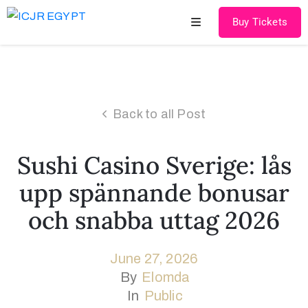
Buy Tickets
Home
About
Back to all Post
US
Speakers
Sushi Casino Sverige: lås
&
upp spännande bonusar
Chairmen
och snabba uttag 2026
Scientific
Program
June 27, 2026
Cadaver
By
Elomda
Courses
In
Public