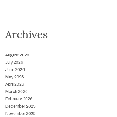
Archives
August 2026
July 2026
June 2026
May 2026
April 2026
March 2026
February 2026
December 2025
November 2025