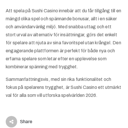
Att spela på Sushi Casino innebär att du får tillgång till en
mängd olika spel och spännande bonusar, allt i en säker
och användarvänlig miljö. Med snabba uttag och ett
stort urval av alternativ för insättningar, görs det enkelt
för spelare att njuta av sina favoritspel utan krångel. Den
engagerande plattformen är perfekt för både nya och
erfarna spelare som letar efter en upplevelse som
kombinerar spänning med trygghet.
Sammanfattningsvis, med sin rika funktionalitet och
fokus på spelarens trygghet, är Sushi Casino ett utmärkt
val för alla som vill utforska spelvärlden 2026.
Share