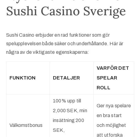
Sushi Casino Sverige
Sushi Casino erbjuder en rad funktioner som gör
spelupplevelsen både säker och underhållande. Här är
några av de viktigaste egenskaperna:
VARFÖR DET
FUNKTION
DETALJER
SPELAR
ROLL
100% upp till
Ger nya spelare
2,000 SEK, min
en bra start
insättning 200
Välkomstbonus
och möjlighet
SEK,
att utforska