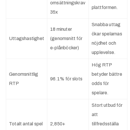
omsättningskrav
plattformen.
35x
Snabba uttag
18 minuter
ökar spelarnas
Uttagshastighet
(genomsnitt för
nöjdhet och
e-plånböcker)
upplevelse.
Hög RTP
Genomsnittlig
betyder bättre
96.1% för slots
RTP
odds för
spelare.
Stort utbud för
att
Totalt antal spel
2,850+
tillfredsställa