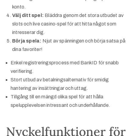
konto.
Välj ditt spel:
Bläddra genom det stora utbudet av
slots och live casino-spel för att hitta något som
intresserar dig.
Börja spela:
Njut av spänningen och börja satsa på
dina favoriter!
Enkel registreringsprocess med BankID för snabb
verifiering.
Stort utbud av betalningsalternativ för smidig
hantering av insättningar och uttag.
Tillgång till en mängd olika spel för att hålla
spelupplevelsen intressant och underhållande.
Nyckelfunktioner för