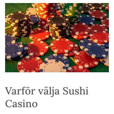
Varför välja Sushi
Casino