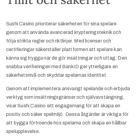
Sushi Casino prioriterar säkerheten för sina spelare
genom att använda avancerad krypteringsteknik och
följa strikta regler och riktlinjer. Med licenser och
certifieringar säkerställer plattformen att spelare kan
känna sig trygga när de gör insättningar och uttag. Den
snabba verifieringen med BankID ger ytterligare en
säkerhetsnivå och skyddar spelarnas identitet.
Genom att implementera ansvarigt spelande och erbjuda
verktyg som insättningsgränser och självavstängning,
visar Sushi Casino sitt engagemang för att skapa en
positiv och säker spelmiljö. Dessa åtgärder är viktiga för
att bygga förtroende hos spelarna och skapa en hållbar
spelupplevelse.