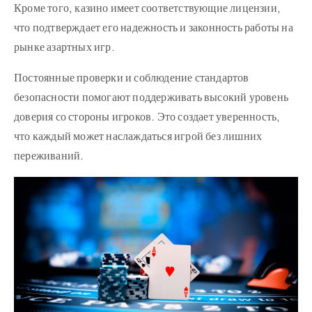
Кроме того, казино имеет соответствующие лицензии,
что подтверждает его надежность и законность работы на
рынке азартных игр.
Постоянные проверки и соблюдение стандартов
безопасности помогают поддерживать высокий уровень
доверия со стороны игроков. Это создает уверенность,
что каждый может наслаждаться игрой без лишних
переживаний.