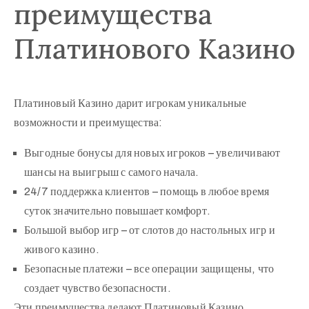
преимущества
Платинового Казино
Платиновый Казино дарит игрокам уникальные
возможности и преимущества:
Выгодные бонусы для новых игроков – увеличивают
шансы на выигрыш с самого начала.
24/7 поддержка клиентов – помощь в любое время
суток значительно повышает комфорт.
Большой выбор игр – от слотов до настольных игр и
живого казино.
Безопасные платежи – все операции защищены, что
создает чувство безопасности.
Эти преимущества делают Платиновый Казино