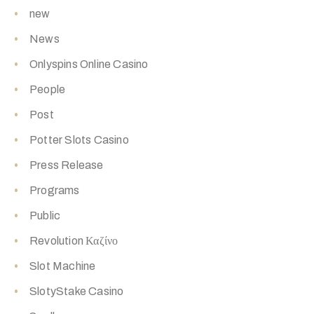
new
News
Onlyspins Online Casino
People
Post
Potter Slots Casino
Press Release
Programs
Public
Revolution Καζίνο
Slot Machine
SlotyStake Casino