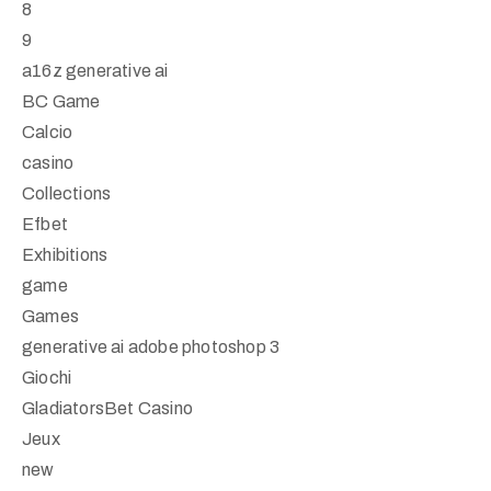
8
9
a16z generative ai
BC Game
Calcio
casino
Collections
Efbet
Exhibitions
game
Games
generative ai adobe photoshop 3
Giochi
GladiatorsBet Casino
Jeux
new