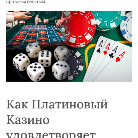
привлекательным.
Как Платиновый
Казино
удовлетворяет