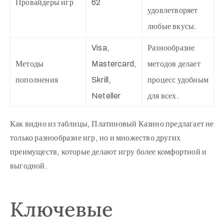
Провайдеры игр
62
удовлетворяет
любые вкусы.
Visa,
Разнообразие
Методы
Mastercard,
методов делает
пополнения
Skrill,
процесс удобным
Neteller
для всех.
Как видно из таблицы, Платиновый Казино предлагает не
только разнообразие игр, но и множество других
преимуществ, которые делают игру более комфортной и
выгодной.
Ключевые