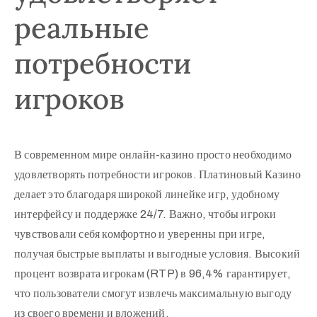
реальные
потребности
игроков
В современном мире онлайн-казино просто необходимо
удовлетворять потребности игроков. Платиновый Казино
делает это благодаря широкой линейке игр, удобному
интерфейсу и поддержке 24/7. Важно, чтобы игроки
чувствовали себя комфортно и уверенны при игре,
получая быстрые выплаты и выгодные условия. Высокий
процент возврата игрокам (RTP) в 96,4% гарантирует,
что пользователи смогут извлечь максимальную выгоду
из своего времени и вложений.