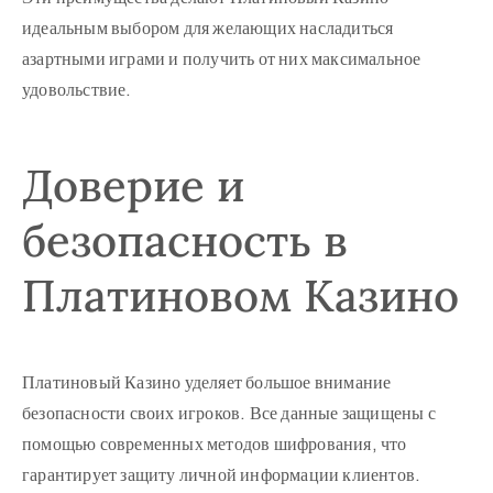
идеальным выбором для желающих насладиться
азартными играми и получить от них максимальное
удовольствие.
Доверие и
безопасность в
Платиновом Казино
Платиновый Казино уделяет большое внимание
безопасности своих игроков. Все данные защищены с
помощью современных методов шифрования, что
гарантирует защиту личной информации клиентов.