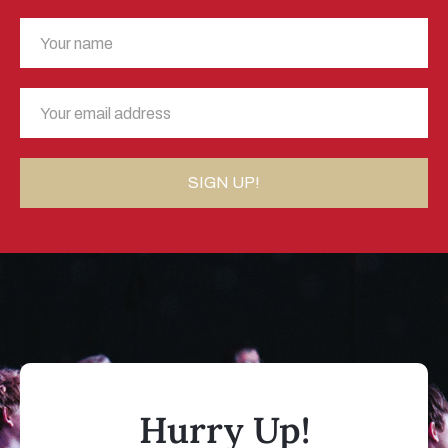
Hurry Up!