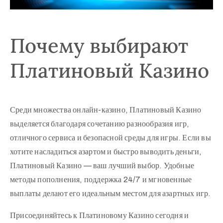
Почему выбирают
Платиновый Казино
Среди множества онлайн-казино, Платиновый Казино
выделяется благодаря сочетанию разнообразия игр,
отличного сервиса и безопасной среды для игры. Если вы
хотите насладиться азартом и быстро выводить деньги,
Платиновый Казино — ваш лучший выбор. Удобные
методы пополнения, поддержка 24/7 и мгновенные
выплаты делают его идеальным местом для азартных игр.
Присоединяйтесь к Платиновому Казино сегодня и