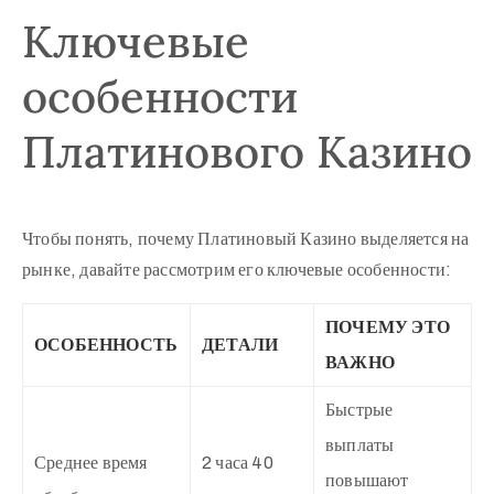
Ключевые
особенности
Платинового Казино
Чтобы понять, почему Платиновый Казино выделяется на
рынке, давайте рассмотрим его ключевые особенности:
ПОЧЕМУ ЭТО
ОСОБЕННОСТЬ
ДЕТАЛИ
ВАЖНО
Быстрые
выплаты
Среднее время
2 часа 40
повышают