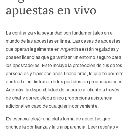
apuestas en vivo
La confianza y la seguridad son fundamentales en el
mundo de las apuestas en línea. Las casas de apuestas
que operan legalmente en Argentina están reguladas y
poseen licencias que garantizan un entorno seguro para
los apostadores. Esto incluye la protección de tus datos
personales y transacciones financieras, lo que te permite
centrarte en disfrutar de los partidos sin preocupaciones.
Además, la disponibilidad de soporte al cliente a través
de chat y correo electrónico proporciona asistencia
adicional en caso de cualquier inconveniente.
Es esencial elegir una plataforma de apuestas que
priorice la confianza y la transparencia. Leer reseñas y