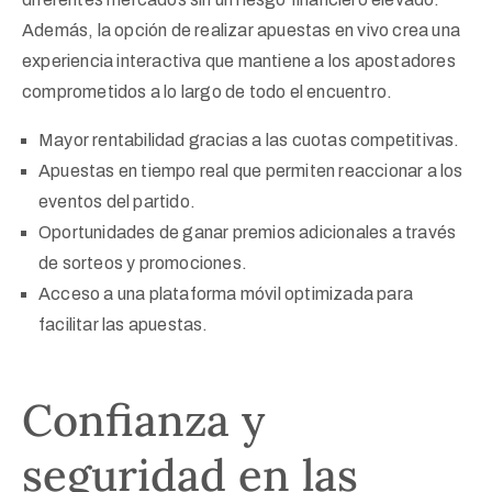
Además, la opción de realizar apuestas en vivo crea una
experiencia interactiva que mantiene a los apostadores
comprometidos a lo largo de todo el encuentro.
Mayor rentabilidad gracias a las cuotas competitivas.
Apuestas en tiempo real que permiten reaccionar a los
eventos del partido.
Oportunidades de ganar premios adicionales a través
de sorteos y promociones.
Acceso a una plataforma móvil optimizada para
facilitar las apuestas.
Confianza y
seguridad en las