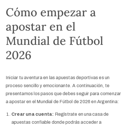
Cómo empezar a
apostar en el
Mundial de Fútbol
2026
Iniciar tu aventura en las apuestas deportivas es un
proceso sencillo y emocionante. A continuación, te
presentamos los pasos que debes seguir para comenzar
a apostar en el Mundial de Fútbol de 2026 en Argentina:
Crear una cuenta:
Regístrate en una casa de
apuestas confiable donde podrás acceder a