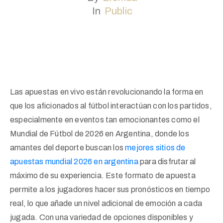
In
Public
Registration
Sponsors
Venue
Contact
Las apuestas en vivo están revolucionando la forma en
que los aficionados al fútbol interactúan con los partidos,
especialmente en eventos tan emocionantes como el
Mundial de Fútbol de 2026 en Argentina, donde los
amantes del deporte buscan los
mejores sitios de
apuestas mundial 2026 en argentina
para disfrutar al
máximo de su experiencia. Este formato de apuesta
permite a los jugadores hacer sus pronósticos en tiempo
real, lo que añade un nivel adicional de emoción a cada
jugada. Con una variedad de opciones disponibles y