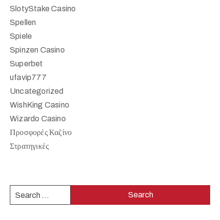
SlotyStake Casino
Spellen
Spiele
Spinzen Casino
Superbet
ufavip777
Uncategorized
WishKing Casino
Wizardo Casino
Προσφορές Καζίνο
Στρατηγικές