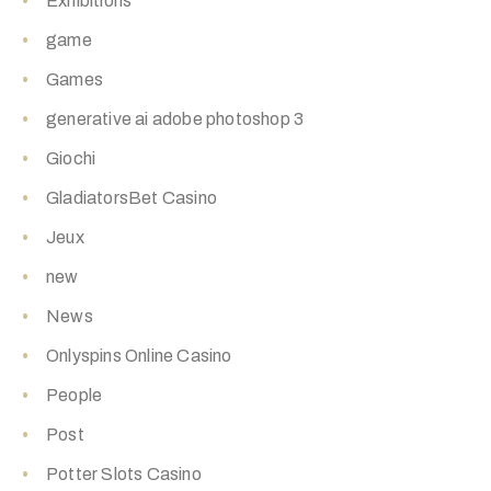
Exhibitions
game
Games
generative ai adobe photoshop 3
Giochi
GladiatorsBet Casino
Jeux
new
News
Onlyspins Online Casino
People
Post
Potter Slots Casino