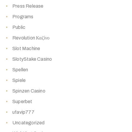
Press Release
Programs
Public
Revolution Καζίνο
Slot Machine
SlotyStake Casino
Spellen
Spiele
Spinzen Casino
Superbet
ufavip777
Uncategorized