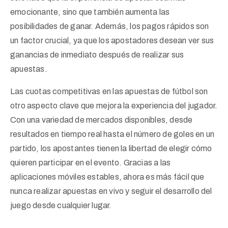
emocionante, sino que también aumenta las
posibilidades de ganar. Además, los pagos rápidos son
un factor crucial, ya que los apostadores desean ver sus
ganancias de inmediato después de realizar sus
apuestas.
Las cuotas competitivas en las apuestas de fútbol son
otro aspecto clave que mejora la experiencia del jugador.
Con una variedad de mercados disponibles, desde
resultados en tiempo real hasta el número de goles en un
partido, los apostantes tienen la libertad de elegir cómo
quieren participar en el evento. Gracias a las
aplicaciones móviles estables, ahora es más fácil que
nunca realizar apuestas en vivo y seguir el desarrollo del
juego desde cualquier lugar.