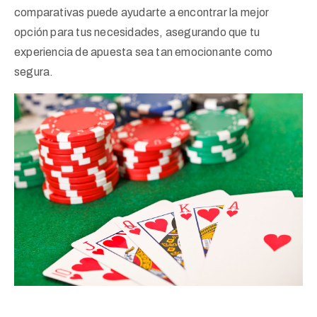
comparativas puede ayudarte a encontrar la mejor
opción para tus necesidades, asegurando que tu
experiencia de apuesta sea tan emocionante como
segura.