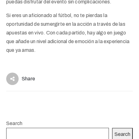
puedas disfrutar del evento sin complicaciones.
Si eres un aficionado al fútbol, no te pierdas la
oportunidad de sumergirte en la acción a través de las
apuestas en vivo. Con cada partido, hay algo en juego
que añade un nivel adicional de emoción a la experiencia
que ya amas.
Share
Search
Search