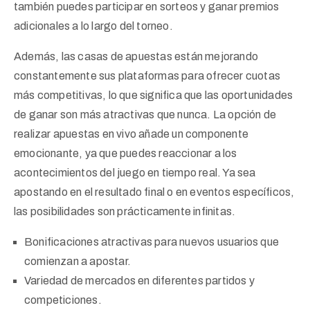
también puedes participar en sorteos y ganar premios
adicionales a lo largo del torneo.
Además, las casas de apuestas están mejorando
constantemente sus plataformas para ofrecer cuotas
más competitivas, lo que significa que las oportunidades
de ganar son más atractivas que nunca. La opción de
realizar apuestas en vivo añade un componente
emocionante, ya que puedes reaccionar a los
acontecimientos del juego en tiempo real. Ya sea
apostando en el resultado final o en eventos específicos,
las posibilidades son prácticamente infinitas.
Bonificaciones atractivas para nuevos usuarios que
comienzan a apostar.
Variedad de mercados en diferentes partidos y
competiciones.