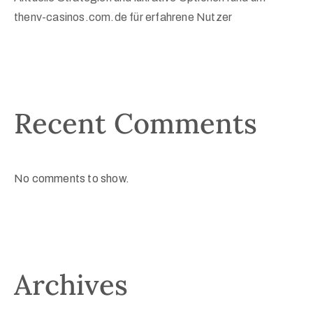
thenv-casinos.com.de für erfahrene Nutzer
Recent Comments
No comments to show.
Archives