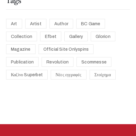
Tags
Art
Artist
Author
BC Game
Collection
Efbet
Gallery
Glorion
Magazine
Official Site Onlyspins
Publication
Revolution
Scommesse
Καζίνο Superbet
Νέες εγγραφές
Στοίχημα