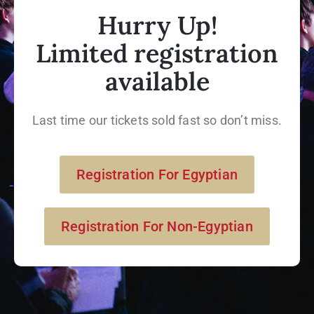
Hurry Up!
Limited registration
available
Last time our tickets sold fast so don’t miss.
Registration For Egyptian
Registration For Non-Egyptian