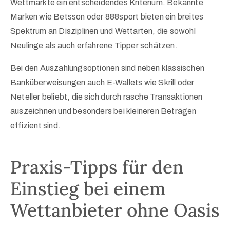
Wettmärkte ein entscheidendes Kriterium. Bekannte
Marken wie Betsson oder 888sport bieten ein breites
Spektrum an Disziplinen und Wettarten, die sowohl
Neulinge als auch erfahrene Tipper schätzen.
Bei den Auszahlungsoptionen sind neben klassischen
Banküberweisungen auch E-Wallets wie Skrill oder
Neteller beliebt, die sich durch rasche Transaktionen
auszeichnen und besonders bei kleineren Beträgen
effizient sind.
Praxis-Tipps für den
Einstieg bei einem
Wettanbieter ohne Oasis