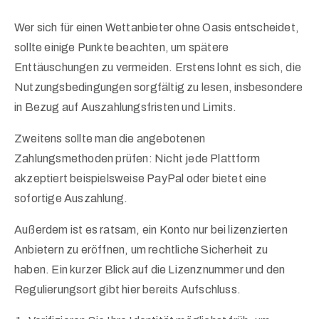
Wer sich für einen Wettanbieter ohne Oasis entscheidet,
sollte einige Punkte beachten, um spätere
Enttäuschungen zu vermeiden. Erstens lohnt es sich, die
Nutzungsbedingungen sorgfältig zu lesen, insbesondere
in Bezug auf Auszahlungsfristen und Limits.
Zweitens sollte man die angebotenen
Zahlungsmethoden prüfen: Nicht jede Plattform
akzeptiert beispielsweise PayPal oder bietet eine
sofortige Auszahlung.
Außerdem ist es ratsam, ein Konto nur bei lizenzierten
Anbietern zu eröffnen, um rechtliche Sicherheit zu
haben. Ein kurzer Blick auf die Lizenznummer und den
Regulierungsort gibt hier bereits Aufschluss.