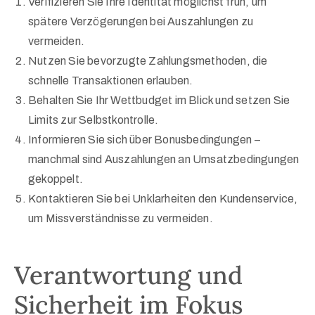
Verifizieren Sie Ihre Identität möglichst früh, um
spätere Verzögerungen bei Auszahlungen zu
vermeiden.
Nutzen Sie bevorzugte Zahlungsmethoden, die
schnelle Transaktionen erlauben.
Behalten Sie Ihr Wettbudget im Blick und setzen Sie
Limits zur Selbstkontrolle.
Informieren Sie sich über Bonusbedingungen –
manchmal sind Auszahlungen an Umsatzbedingungen
gekoppelt.
Kontaktieren Sie bei Unklarheiten den Kundenservice,
um Missverständnisse zu vermeiden.
Verantwortung und
Sicherheit im Fokus