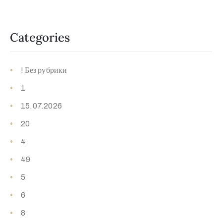
Categories
! Без рубрики
1
15.07.2026
20
4
49
5
6
8