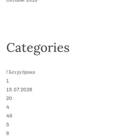
Categories
! Без рубрики
1
15.07.2026
20
4
49
5
6