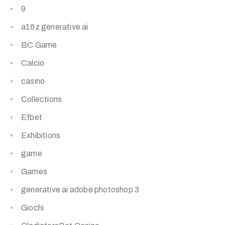
9
a16z generative ai
BC Game
Calcio
casino
Collections
Efbet
Exhibitions
game
Games
generative ai adobe photoshop 3
Giochi