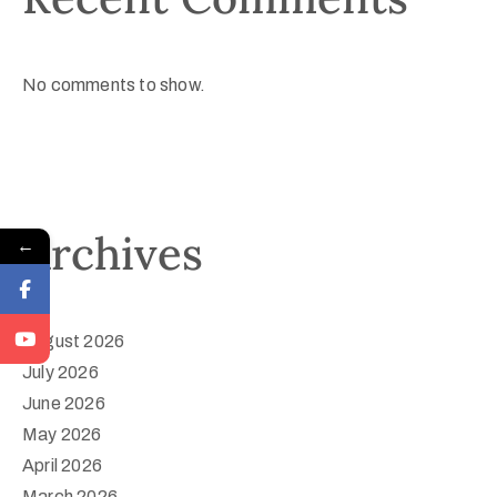
No comments to show.
Archives
←
August 2026
July 2026
June 2026
May 2026
April 2026
March 2026