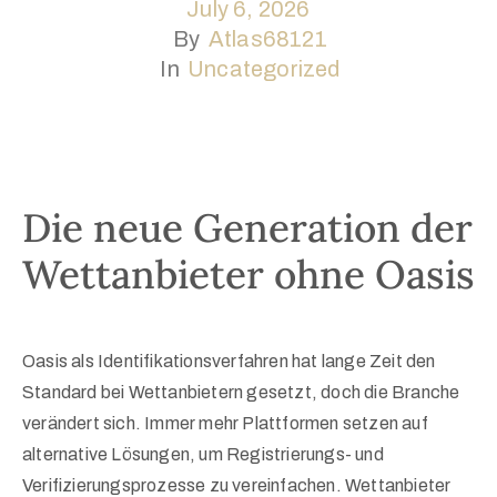
July 6, 2026
Registration
By
Atlas68121
In
Uncategorized
Sponsors
Venue
Contact
Die neue Generation der
Wettanbieter ohne Oasis
Oasis als Identifikationsverfahren hat lange Zeit den
Standard bei Wettanbietern gesetzt, doch die Branche
verändert sich. Immer mehr Plattformen setzen auf
alternative Lösungen, um Registrierungs- und
Verifizierungsprozesse zu vereinfachen. Wettanbieter