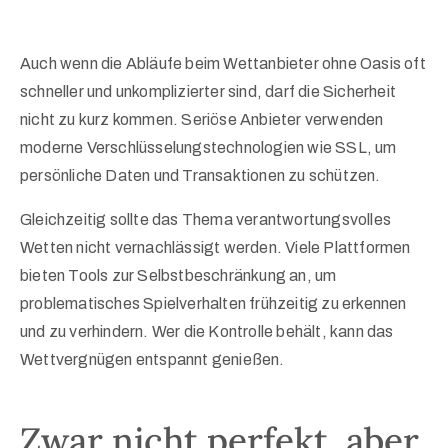
Auch wenn die Abläufe beim Wettanbieter ohne Oasis oft
schneller und unkomplizierter sind, darf die Sicherheit
nicht zu kurz kommen. Seriöse Anbieter verwenden
moderne Verschlüsselungstechnologien wie SSL, um
persönliche Daten und Transaktionen zu schützen.
Gleichzeitig sollte das Thema verantwortungsvolles
Wetten nicht vernachlässigt werden. Viele Plattformen
bieten Tools zur Selbstbeschränkung an, um
problematisches Spielverhalten frühzeitig zu erkennen
und zu verhindern. Wer die Kontrolle behält, kann das
Wettvergnügen entspannt genießen.
Zwar nicht perfekt, aber