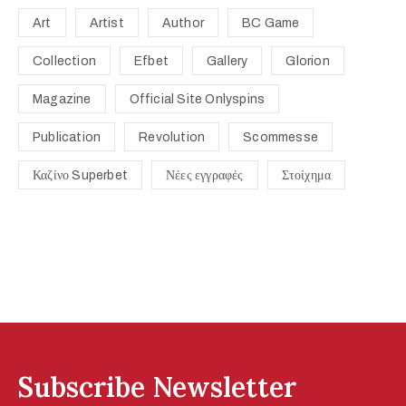
Art
Artist
Author
BC Game
Collection
Efbet
Gallery
Glorion
Magazine
Official Site Onlyspins
Publication
Revolution
Scommesse
Καζίνο Superbet
Νέες εγγραφές
Στοίχημα
Subscribe Newsletter