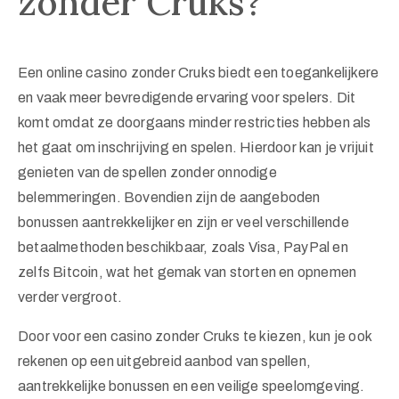
zonder Cruks?
Een online casino zonder Cruks biedt een toegankelijkere
en vaak meer bevredigende ervaring voor spelers. Dit
komt omdat ze doorgaans minder restricties hebben als
het gaat om inschrijving en spelen. Hierdoor kan je vrijuit
genieten van de spellen zonder onnodige
belemmeringen. Bovendien zijn de aangeboden
bonussen aantrekkelijker en zijn er veel verschillende
betaalmethoden beschikbaar, zoals Visa, PayPal en
zelfs Bitcoin, wat het gemak van storten en opnemen
verder vergroot.
Door voor een casino zonder Cruks te kiezen, kun je ook
rekenen op een uitgebreid aanbod van spellen,
aantrekkelijke bonussen en een veilige speelomgeving.