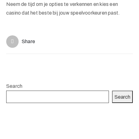
Neem de tijd om je opties te verkennen en kies een
casino dat het beste bij jouw speelvoorkeuren past.
Share
Search
Search