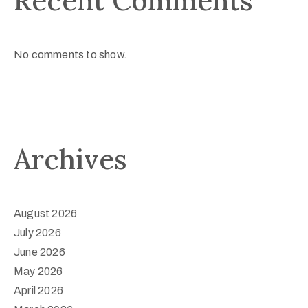
Recent Comments
No comments to show.
Archives
August 2026
July 2026
June 2026
May 2026
April 2026