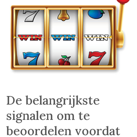
De belangrijkste
signalen om te
beoordelen voordat