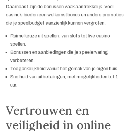
Daarnaast zijn de bonussen vaak aantrekkelijk. Veel
casino’s bieden een welkomstbonus en andere promoties
die je speelbudget aanzienlijk kunnen vergroten.
Ruime keuze uit spellen, van slots tot live casino
spellen.
Bonussen en aanbiedingen die je speelervaring
verbeteren.
Toegankelijkheid vanuit het gemak van je eigen huis.
Snelheid van uitbetalingen, met mogelijkheden tot 1
uur.
Vertrouwen en
veiligheid in online